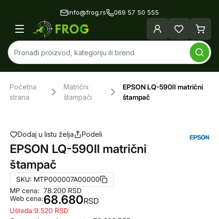
info@frog.rs
069 57 50 555
Početna
Matrični
EPSON LQ-590II matrični
strana
štampači
štampač
Dodaj u listu želja
Podeli
EPSON LQ-590II matrični
štampač
SKU:
MTP000007A00000
MP cena:
78.200
RSD
68.680
Web cena:
RSD
Ušteda:
9.520
RSD