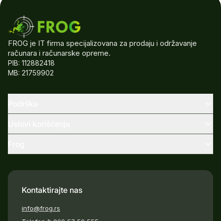
FROG je IT firma specijalizovana za prodaju i održavanje
računara i računarske opreme.
PIB: 112882418
MB: 21759902
Podrška
Uslovi korišćenja
Frog
Kontaktirajte nas
info@frog.rs