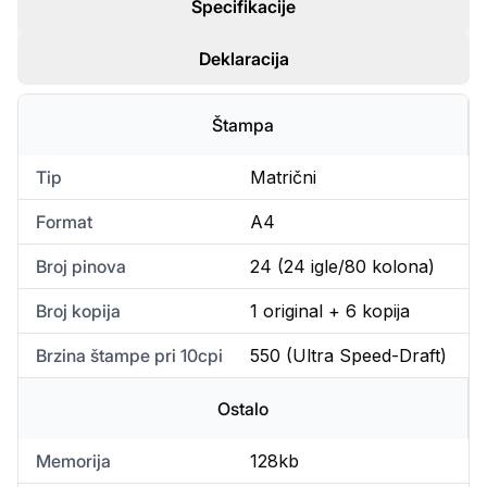
Specifikacije
Deklaracija
Štampa
Tip
Matrični
Format
A4
Broj pinova
24 (24 igle/80 kolona)
Broj kopija
1 original + 6 kopija
Brzina štampe pri 10cpi
550 (Ultra Speed-Draft)
Ostalo
Memorija
128kb