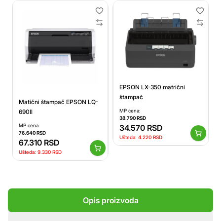
EPSON LX-350 matrični
štampač
Matični štampač EPSON LQ-
MP cena:
690II
38.790
RSD
MP cena:
34.570
RSD
76.640
RSD
Ušteda:
4.220
RSD
67.310
RSD
Ušteda:
9.330
RSD
Opis proizvoda