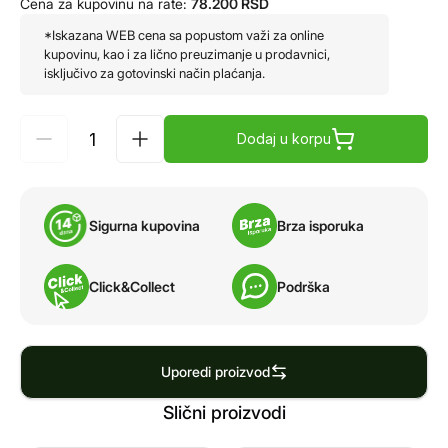
Cena za kupovinu na rate:
78.200
RSD
*Iskazana WEB cena sa popustom važi za online
kupovinu, kao i za lično preuzimanje u prodavnici,
isključivo za gotovinski način plaćanja.
Dodaj u korpu
Sigurna kupovina
Brza isporuka
Click&Collect
Podrška
Uporedi proizvod
Slični proizvodi