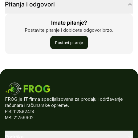
Pitanja i odgovori
Imate pitanje?
Postavite pitanje i dobićete odgovor brzo.
Postavi pitanje
FROG je IT firma specijalizovana za prodaju i održavanje
računara i računarske opreme.
PIB: 112882418
MB: 21759902
Podrška