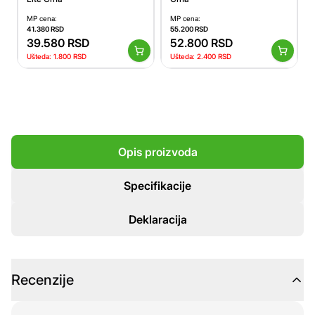
MP cena:
MP cena:
41.380
RSD
55.200
RSD
39.580
RSD
52.800
RSD
Ušteda:
1.800
RSD
Ušteda:
2.400
RSD
Opis proizvoda
Specifikacije
Deklaracija
Recenzije