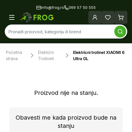
info@frog.rs
069 57 50 555
Početna
Elektični
Elektricni trotinet XIAOMI 6
strana
Trotineti
Ultra GL
Proizvod nije na stanju.
Obavesti me kada proizvod bude na
stanju