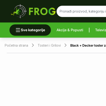
Sve kategorije
Akcije & Popusti
Televi
Uporedi 
Početna strana
Tosteri i Grilovi
Black + Decker toster