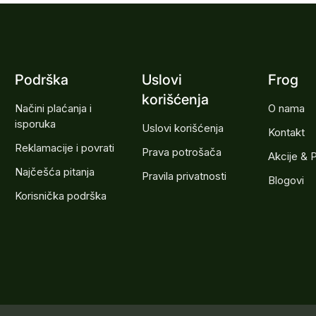
Podrška
Uslovi
Frog
korišćenja
Načini plaćanja i
O nama
isporuka
Uslovi korišćenja
Kontakt
Reklamacije i povrati
Prava potrošača
Akcije & 
Najčešća pitanja
Pravila privatnosti
Blogovi
Korisnička podrška