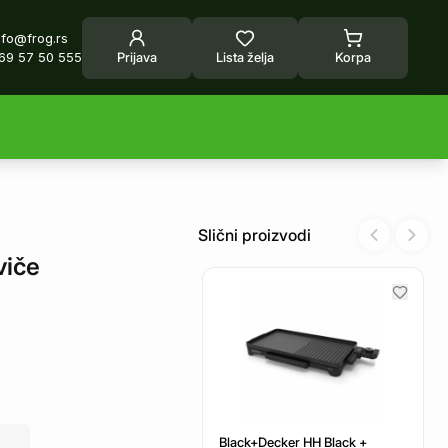
nfo@frog.rs
69 57 50 555
Prijava
Lista želja
Korpa
Slični proizvodi
Previous sl
Next 
viče
Black+Decker HH Black +