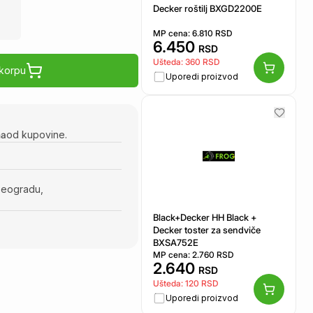
Decker roštilj BXGD2200E
MP cena:
6.810
RSD
6.450
RSD
Ušteda:
360
RSD
 korpu
Uporedi proizvod
na
od kupovine.
Beogradu,
Black+Decker HH Black +
Decker toster za sendviče
BXSA752E
MP cena:
2.760
RSD
2.640
RSD
Ušteda:
120
RSD
Uporedi proizvod