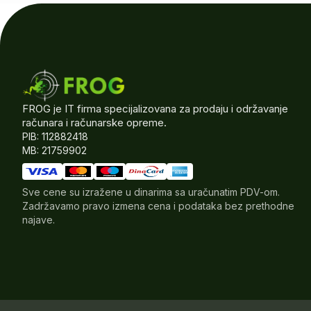
FROG je IT firma specijalizovana za prodaju i održavanje
računara i računarske opreme.
PIB: 112882418
MB: 21759902
Sve cene su izražene u dinarima sa uračunatim PDV-om.
Zadržavamo pravo izmena cena i podataka bez prethodne
najave.