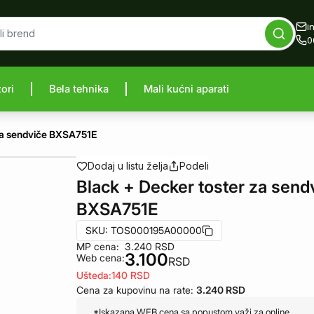
i
0
zori
Bela tehnika
Mali kućni aparati
proizvod
 za sendviče BXSA751E
Dodaj u listu želja
Podeli
Black + Decker toster za send
BXSA751E
SKU:
TOS000195A00000
MP cena:
3.240
RSD
3.100
Web cena:
RSD
Ušteda:
140
RSD
Cena za kupovinu na rate:
3.240
RSD
*Iskazana WEB cena sa popustom važi za online