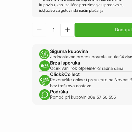
kupovinu, kao i za lično preuzimanje u prodavnici,
isključivo za gotovinski način plaćanja.
Dodaj u
Sigurna kupovina
Jednostavan proces povrata unutar
14 da
Brza isporuka
Očekivani rok otpreme
1-3 radna dana
Click&Collect
Rezervišite online i preuzmite na Novom 
bez troškova dostave
.
Podrška
Pomoć pri kupovini
069 57 50 555