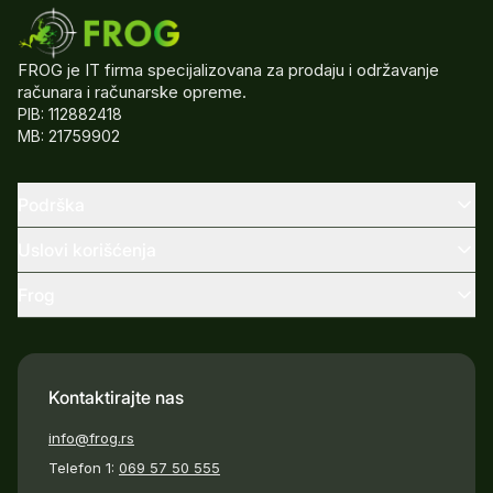
FROG je IT firma specijalizovana za prodaju i održavanje
računara i računarske opreme.
PIB: 112882418
MB: 21759902
Podrška
Uslovi korišćenja
Frog
Kontaktirajte nas
info@frog.rs
Telefon 1:
069 57 50 555