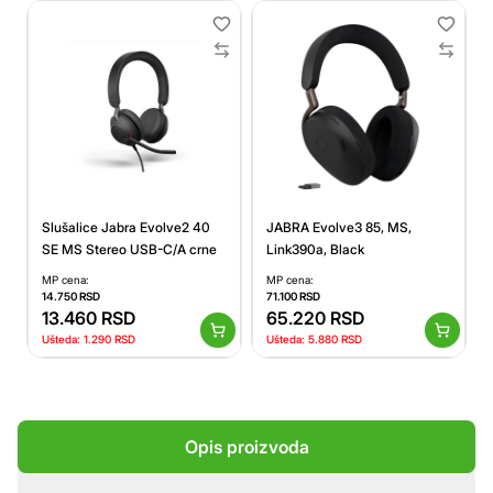
Slušalice Jabra Evolve2 40
JABRA Evolve3 85, MS,
SE MS Stereo USB-C/A crne
Link390a, Black
MP cena:
MP cena:
14.750
RSD
71.100
RSD
13.460
RSD
65.220
RSD
Ušteda:
1.290
RSD
Ušteda:
5.880
RSD
Opis proizvoda