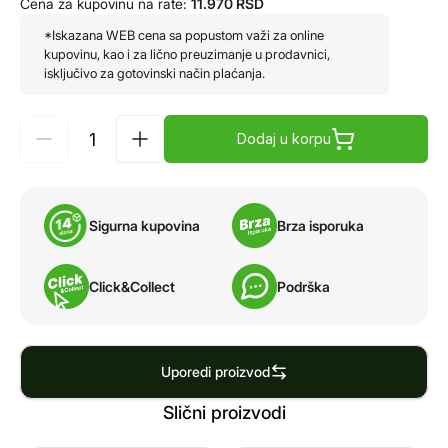
Cena za kupovinu na rate:
11.970
RSD
*Iskazana WEB cena sa popustom važi za online
kupovinu, kao i za lično preuzimanje u prodavnici,
isključivo za gotovinski način plaćanja.
Dodaj u korpu
Sigurna kupovina
Brza isporuka
Click&Collect
Podrška
Uporedi proizvod
Slični proizvodi