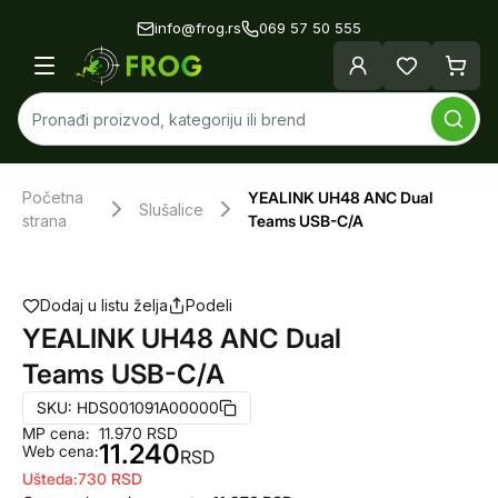
info@frog.rs
069 57 50 555
Početna
YEALINK UH48 ANC Dual
Slušalice
strana
Teams USB-C/A
Dodaj u listu želja
Podeli
YEALINK UH48 ANC Dual
Teams USB-C/A
SKU:
HDS001091A00000
MP cena:
11.970
RSD
11.240
Web cena:
RSD
Ušteda:
730
RSD