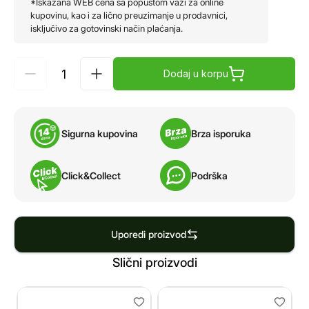
*Iskazana WEB cena sa popustom važi za online
kupovinu, kao i za lično preuzimanje u prodavnici,
isključivo za gotovinski način plaćanja.
Dodaj u korpu
Sigurna kupovina
Brza isporuka
Click&Collect
Podrška
Uporedi proizvod
Slični proizvodi