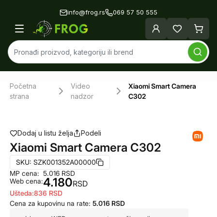
info@frog.rs
069 57 50 555
Početna
Video
Xiaomi Smart Camera
strana
nadzor
C302
Dodaj u listu želja
Podeli
Xiaomi Smart Camera C302
SKU:
SZK001352A00000
MP cena:
5.016
RSD
4.180
Web cena:
RSD
Ušteda:
836
RSD
Cena za kupovinu na rate:
5.016
RSD