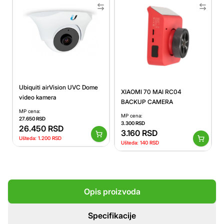
Ubiquiti airVision UVC Dome
XIAOMI 70 MAI RC04
video kamera
BACKUP CAMERA
MP cena:
MP cena:
27.650
RSD
3.300
RSD
26.450
RSD
3.160
RSD
Ušteda:
1.200
RSD
Ušteda:
140
RSD
Opis proizvoda
Specifikacije