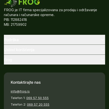
FROG je IT firma specijalizovana za prodaju i održavanje
računara i računarske opreme.
PIB: 112882418
MB: 21759902
Podrška
Uslovi korišćenja
Frog
Kontaktirajte nas
info@frog.rs
Telefon 1:
069 57 50 555
Telefon 2:
069 57 20 555