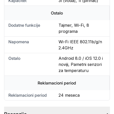
Kapacitet
3l (voda), 1l (pirinač)
Ostalo
Dodatne funkcije
Tajmer, Wi-Fi, 8
programa
Napomena
Wi-Fi IEEE 802.11b/g/n
2.4GHz
Ostalo
Android 8.0 / iOS 12.0 i
noviji, Pametni senzori
za temperaturu
Reklamacioni period
Reklamacioni period
24 meseca