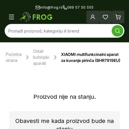
info@frog.rs
069 57 50 555
Ostali
Početna
XIAOMI multifunkcinalni aparat
kuhinjski
strana
za kuvanje pirinča (BHR7919EU)
aparati
Proizvod nije na stanju.
Obavesti me kada proizvod bude na