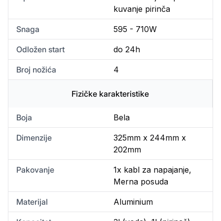
kuvanje pirinča
Snaga
595 - 710W
Odložen start
do 24h
Broj nožića
4
Fizičke karakteristike
Boja
Bela
Dimenzije
325mm x 244mm x
202mm
Pakovanje
1x kabl za napajanje,
Merna posuda
Materijal
Aluminium