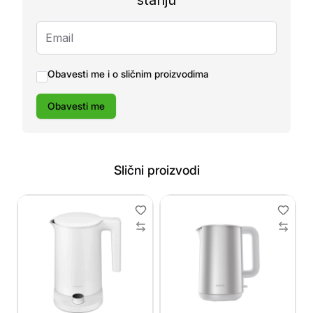
stanju
Obavesti me i o sličnim proizvodima
Obavesti me
Slični proizvodi