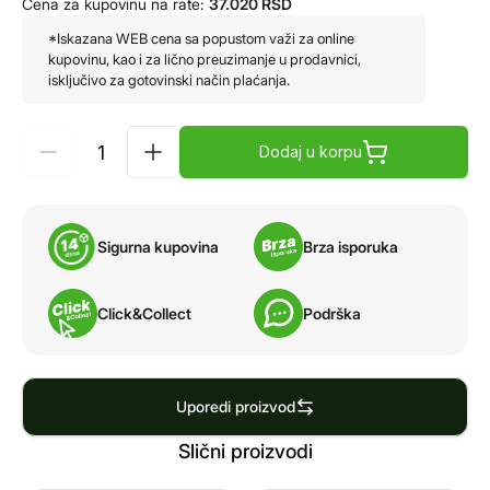
Cena za kupovinu na rate:
37.020
RSD
*Iskazana WEB cena sa popustom važi za online
kupovinu, kao i za lično preuzimanje u prodavnici,
isključivo za gotovinski način plaćanja.
Dodaj u korpu
Sigurna kupovina
Brza isporuka
Click&Collect
Podrška
Uporedi proizvod
Slični proizvodi