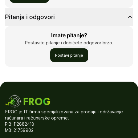
Pitanja i odgovori
Imate pitanje?
Postavite pitanje i dobićete odgovor brzo.
Postavi pitanje
FROG je IT firma specijalizovana za prodaju i održavanje
računara i računarske opreme.
PIB: 112882418
MB: 21759902