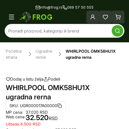
info@frog.rs
069 57 50 555
Početna
Ugradne
WHIRLPOOL OMK58HU1X
strana
rerne
ugradna rerna
Dodaj u listu želja
Podeli
WHIRLPOOL OMK58HU1X
ugradna rerna
SKU:
UGR000017A00000
MP cena:
37.020
RSD
32.520
Web cena:
RSD
Ušteda:
4.500
RSD