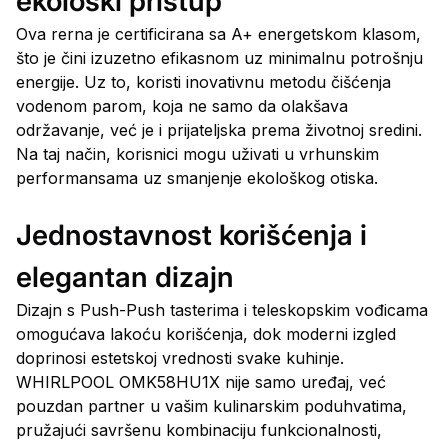
ekološki pristup
Ova rerna je certificirana sa A+ energetskom klasom,
što je čini izuzetno efikasnom uz minimalnu potrošnju
energije. Uz to, koristi inovativnu metodu čišćenja
vodenom parom, koja ne samo da olakšava
održavanje, već je i prijateljska prema životnoj sredini.
Na taj način, korisnici mogu uživati u vrhunskim
performansama uz smanjenje ekološkog otiska.
Jednostavnost korišćenja i
elegantan dizajn
Dizajn s Push-Push tasterima i teleskopskim vođicama
omogućava lakoću korišćenja, dok moderni izgled
doprinosi estetskoj vrednosti svake kuhinje.
WHIRLPOOL OMK58HU1X nije samo uređaj, već
pouzdan partner u vašim kulinarskim poduhvatima,
pružajući savršenu kombinaciju funkcionalnosti,