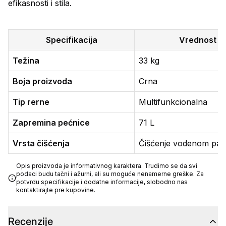
efikasnosti i stila.
Specifikacija
Vrednost
Težina
33 kg
Boja proizvoda
Crna
Tip rerne
Multifunkcionalna
Zapremina pećnice
71 L
Vrsta čišćenja
Čišćenje vodenom pa
Opis proizvoda je informativnog karaktera. Trudimo se da svi
podaci budu tačni i ažurni, ali su moguće nenamerne greške. Za
potvrdu specifikacije i dodatne informacije, slobodno nas
kontaktirajte pre kupovine.
Recenzije