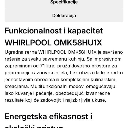
Specifikacije
Deklaracija
Funkcionalnost i kapacitet
WHIRLPOOL OMK58HU1X
Ugradna rerna WHIRLPOOL OMK58HU1X je savršeno
rešenje za svaku savremenu kuhinju. Sa impresivnom
zapreminom od 71 litra, pruža dovoljno prostora za
pripremanje raznovrsnih jela, bez obzira da li se radi o
jednostavnim obrocima ili kompleksnim kulinarskim
kreacijama. Multifunkcionalni modovi omogućavaju
lako kuvanje i pečenje, obezbeđujući izvanredne
rezultate koji će zadovoljiti i najizbirljivije ukuse.
Energetska efikasnost i