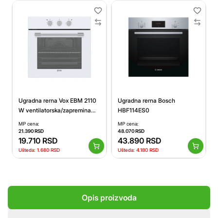
Ugradna rerna Vox EBM 2110
Ugradna rerna Bosch
W ventilatorska/zapremina
HBF114ES0
65l
MP cena:
MP cena:
21.390
RSD
48.070
RSD
19.710
RSD
43.890
RSD
Ušteda:
1.680
RSD
Ušteda:
4.180
RSD
Opis proizvoda