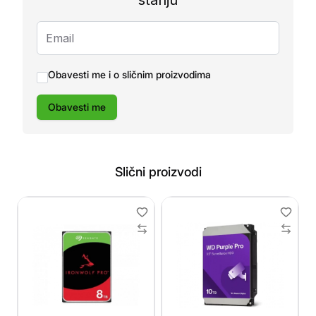
stanju
Obavesti me i o sličnim proizvodima
Obavesti me
Slični proizvodi