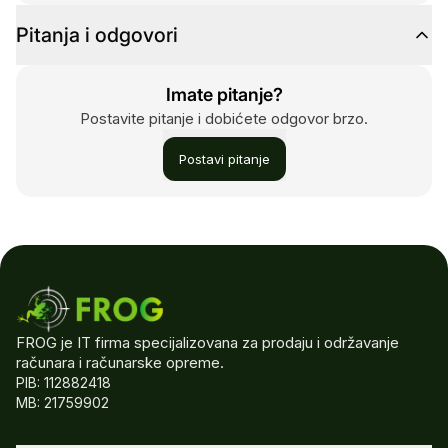
Pitanja i odgovori
Imate pitanje?
Postavite pitanje i dobićete odgovor brzo.
Postavi pitanje
FROG je IT firma specijalizovana za prodaju i održavanje
računara i računarske opreme.
PIB: 112882418
MB: 21759902