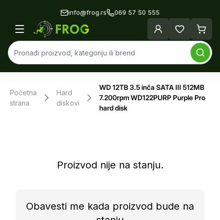
info@frog.rs
069 57 50 555
WD 12TB 3.5 inča SATA III 512MB
Početna
Hard
7.200rpm WD122PURP Purple Pro
strana
diskovi
hard disk
Proizvod nije na stanju.
Obavesti me kada proizvod bude na