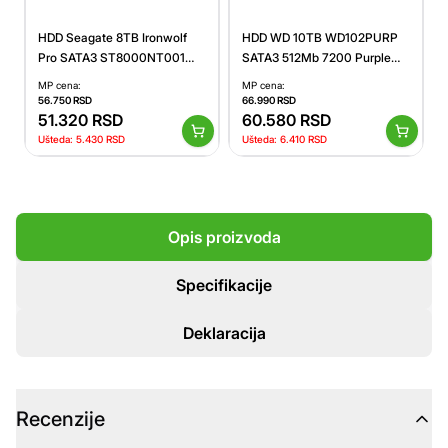
HDD Seagate 8TB Ironwolf
HDD WD 10TB WD102PURP
Pro SATA3 ST8000NT001
SATA3 512Mb 7200 Purple
7200rpm 256MB
Pro
MP cena:
MP cena:
56.750
RSD
66.990
RSD
51.320
RSD
60.580
RSD
Ušteda:
5.430
RSD
Ušteda:
6.410
RSD
Opis proizvoda
Specifikacije
Deklaracija
Recenzije