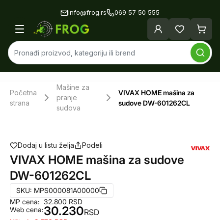
info@frog.rs
069 57 50 555
Mašine za
Početna
VIVAX HOME mašina za
pranje
strana
sudove DW-601262CL
sudova
Dodaj u listu želja
Podeli
VIVAX HOME mašina za sudove
DW-601262CL
SKU:
MPS000081A00000
MP cena:
32.800
RSD
30.230
Web cena:
RSD