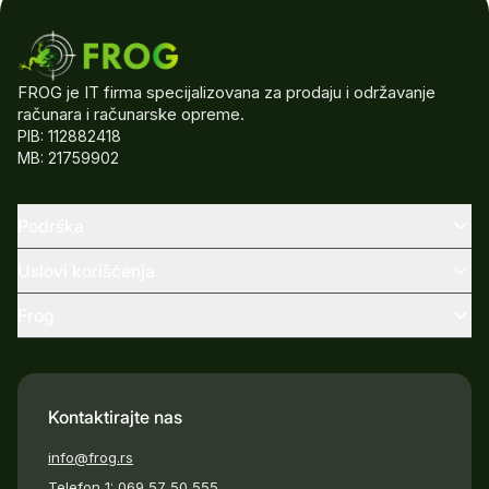
FROG je IT firma specijalizovana za prodaju i održavanje
računara i računarske opreme.
PIB: 112882418
MB: 21759902
Podrška
Uslovi korišćenja
Frog
Kontaktirajte nas
info@frog.rs
Telefon 1:
069 57 50 555