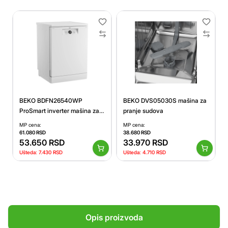
BEKO BDFN26540WP
BEKO DVS05030S mašina za
ProSmart inverter mašina za
pranje sudova
pranje sudova
MP cena:
MP cena:
61.080
RSD
38.680
RSD
53.650
RSD
33.970
RSD
Ušteda:
7.430
RSD
Ušteda:
4.710
RSD
Opis proizvoda