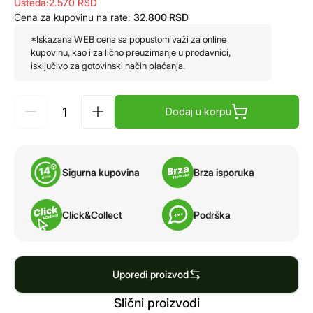
Ušteda:
2.570
RSD
Cena za kupovinu na rate:
32.800
RSD
*Iskazana WEB cena sa popustom važi za online
kupovinu, kao i za lično preuzimanje u prodavnici,
isključivo za gotovinski način plaćanja.
Dodaj u korpu
Sigurna kupovina
Brza isporuka
Click&Collect
Podrška
Uporedi proizvod
Slični proizvodi