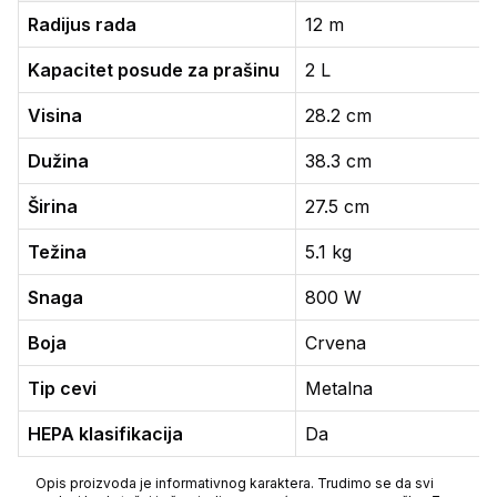
Radijus rada
12 m
Kapacitet posude za prašinu
2 L
Visina
28.2 cm
Dužina
38.3 cm
Širina
27.5 cm
Težina
5.1 kg
Snaga
800 W
Boja
Crvena
Tip cevi
Metalna
HEPA klasifikacija
Da
Opis proizvoda je informativnog karaktera. Trudimo se da svi