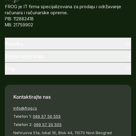
FROG je IT firma specijalizovana za prodaju i održavanje
računara i računarske opreme.
PIB: 112882418
MB: 21759902
Podrška
Uslovi korišćenja
Frog
Kontaktirajte nas
info@frog.rs
Telefon 1:
069 57 50 555
Telefon 2:
069 57 20 555
Nehruova 51a, lokal 16, Blok 44, 11070 Novi Beograd