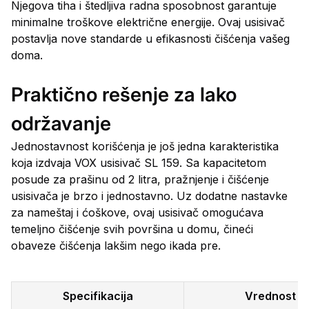
Njegova tiha i štedljiva radna sposobnost garantuje
minimalne troškove električne energije. Ovaj usisivač
postavlja nove standarde u efikasnosti čišćenja vašeg
doma.
Praktično rešenje za lako
održavanje
Jednostavnost korišćenja je još jedna karakteristika
koja izdvaja VOX usisivač SL 159. Sa kapacitetom
posude za prašinu od 2 litra, pražnjenje i čišćenje
usisivača je brzo i jednostavno. Uz dodatne nastavke
za nameštaj i ćoškove, ovaj usisivač omogućava
temeljno čišćenje svih površina u domu, čineći
obaveze čišćenja lakšim nego ikada pre.
Specifikacija
Vrednost