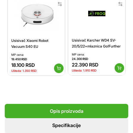
Usisivač Karcher WD4 SV-
Usisivač Xiaomi Robot
20/5/22+mlaznica Go!Further
Vacuum S40 EU
MP cena:
MP cena:
24.300
RSD
19.450
RSD
22.390
RSD
18.100
RSD
Ušteda:
1.910
RSD
Ušteda:
1.350
RSD
Opis proizvoda
Specifikacije