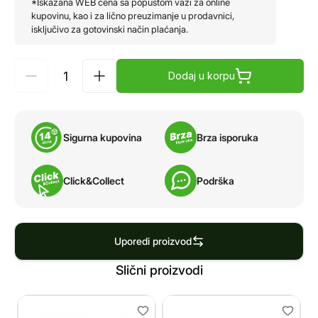
*Iskazana WEB cena sa popustom važi za online
kupovinu, kao i za lično preuzimanje u prodavnici,
isključivo za gotovinski način plaćanja.
Dodaj u korpu
Sigurna kupovina
Brza isporuka
Click&Collect
Podrška
Uporedi proizvod
Slični proizvodi