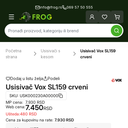
info@frog.rs
069 57 50 555
Početna
Usisivači s
Usisivač Vox SL159
strana
kesom
crveni
Dodaj u listu želja
Podeli
Usisivač Vox SL159 crveni
SKU:
USK000230A00000
MP cena:
7.930
RSD
7.450
Web cena:
RSD
Ušteda:
480
RSD
Cena za kupovinu na rate:
7.930
RSD