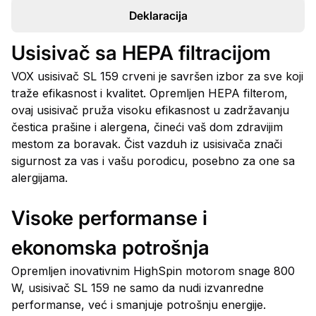
Deklaracija
Usisivač sa HEPA filtracijom
VOX usisivač SL 159 crveni je savršen izbor za sve koji
traže efikasnost i kvalitet. Opremljen HEPA filterom,
ovaj usisivač pruža visoku efikasnost u zadržavanju
čestica prašine i alergena, čineći vaš dom zdravijim
mestom za boravak. Čist vazduh iz usisivača znači
sigurnost za vas i vašu porodicu, posebno za one sa
alergijama.
Visoke performanse i
ekonomska potrošnja
Opremljen inovativnim HighSpin motorom snage 800
W, usisivač SL 159 ne samo da nudi izvanredne
performanse, već i smanjuje potrošnju energije.