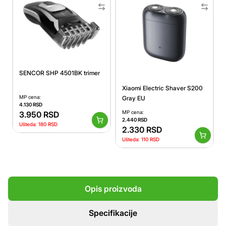
SENCOR SHP 4501BK trimer
Xiaomi Electric Shaver S200
MP cena:
Gray EU
4.130
RSD
MP cena:
3.950
RSD
2.440
RSD
Ušteda:
180
RSD
2.330
RSD
Ušteda:
110
RSD
Opis proizvoda
Specifikacije