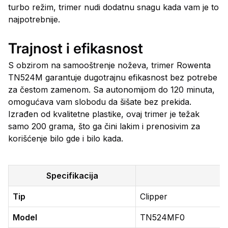
turbo režim, trimer nudi dodatnu snagu kada vam je to
najpotrebnije.
Trajnost i efikasnost
S obzirom na samooštrenje noževa, trimer Rowenta
TN524M garantuje dugotrajnu efikasnost bez potrebe
za čestom zamenom. Sa autonomijom do 120 minuta,
omogućava vam slobodu da šišate bez prekida.
Izrađen od kvalitetne plastike, ovaj trimer je težak
samo 200 grama, što ga čini lakim i prenosivim za
korišćenje bilo gde i bilo kada.
Specifikacija
Tip
Clipper
Model
TN524MF0