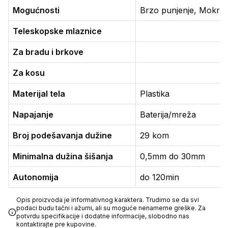
Mogućnosti
Brzo punjenje, Mokro č
Teleskopske mlaznice
Za bradu i brkove
Za kosu
Materijal tela
Plastika
Napajanje
Baterija/mreža
Broj podešavanja dužine
29 kom
Minimalna dužina šišanja
0,5mm do 30mm
Autonomija
do 120min
Opis proizvoda je informativnog karaktera. Trudimo se da svi
podaci budu tačni i ažurni, ali su moguće nenamerne greške. Za
potvrdu specifikacije i dodatne informacije, slobodno nas
kontaktirajte pre kupovine.