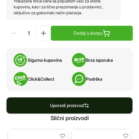
*Iskazana WEB cena sa popustom važi za online
kupovinu, kao i za lično preuzimanje u prodavnici,
isključivo za gotovinski način plaćanja.
Dodaj u korpu
Sigurna kupovina
Brza isporuka
Click&Collect
Podrška
Uporedi proizvod
Slični proizvodi