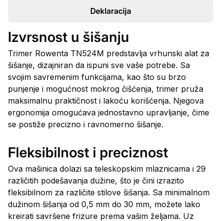
Deklaracija
Izvrsnost u šišanju
Trimer Rowenta TN524M predstavlja vrhunski alat za
šišanje, dizajniran da ispuni sve vaše potrebe. Sa
svojim savremenim funkcijama, kao što su brzo
punjenje i mogućnost mokrog čišćenja, trimer pruža
maksimalnu praktičnost i lakoću korišćenja. Njegova
ergonomija omogućava jednostavno upravljanje, čime
se postiže precizno i ravnomerno šišanje.
Fleksibilnost i preciznost
Ova mašinica dolazi sa teleskopskim mlaznicama i 29
različitih podešavanja dužine, što je čini izrazito
fleksibilnom za različite stilove šišanja. Sa minimalnom
dužinom šišanja od 0,5 mm do 30 mm, možete lako
kreirati savršene frizure prema vašim željama. Uz