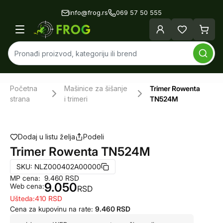
info@frog.rs
069 57 50 555
Početna
Mašinice za šišanje
Trimer Rowenta
strana
i trimeri
TN524M
Dodaj u listu želja
Podeli
Trimer Rowenta TN524M
SKU:
NLZ000402A00000
MP cena:
9.460
RSD
9.050
Web cena:
RSD
Ušteda:
410
RSD
Cena za kupovinu na rate:
9.460
RSD