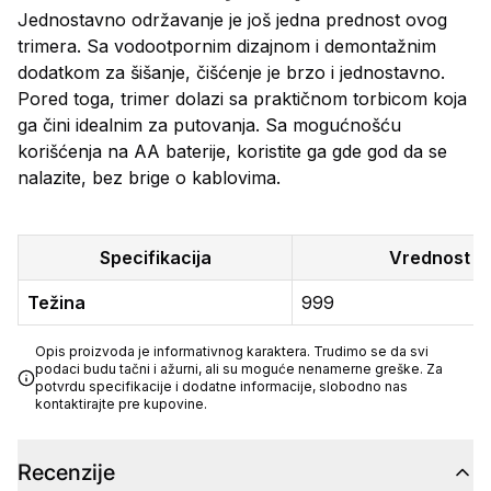
Jednostavno održavanje je još jedna prednost ovog
trimera. Sa vodootpornim dizajnom i demontažnim
dodatkom za šišanje, čišćenje je brzo i jednostavno.
Pored toga, trimer dolazi sa praktičnom torbicom koja
ga čini idealnim za putovanja. Sa mogućnošću
korišćenja na AA baterije, koristite ga gde god da se
nalazite, bez brige o kablovima.
Specifikacija
Vrednost
Težina
999
Opis proizvoda je informativnog karaktera. Trudimo se da svi
podaci budu tačni i ažurni, ali su moguće nenamerne greške. Za
potvrdu specifikacije i dodatne informacije, slobodno nas
kontaktirajte pre kupovine.
Recenzije