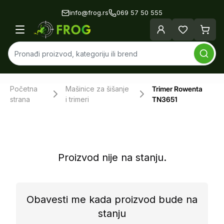
info@frog.rs
069 57 50 555
Početna
Mašinice za šišanje
Trimer Rowenta
strana
i trimeri
TN3651
Proizvod nije na stanju.
Obavesti me kada proizvod bude na
stanju