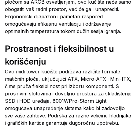
pločom sa ARGB osvetljenjem, ovo kućište neće samo
obogatiti vaš radni prostor, već će ga i unaprediti.
Ergonomski dijapazon i pametan raspored
omogućavaju efikasnu ventilaciju i održavanje
optimalnih temperatura tokom dužih sesija igranja.
Prostranost i fleksibilnost u
korišćenju
Ovo midi tower kućište podržava različite formate
matičnih ploča, uključujući ATX, Micro-ATX i Mini-ITX,
čime pruža fleksibilnost pri izboru komponenti. S
proširivim slotovima i dovoljno prostora za skladištenje
SSD i HDD uređaja, 8001WPro-Storm Light
omogućava unapređenje sistema kako bi zadovoljio
sve vaše zahteve. Podrška za razne veličine hladnjaka
i grafičkih kartica garantuje dugoročnu upotrebu.