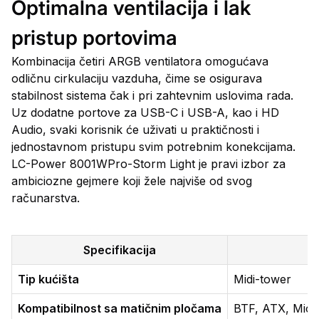
Optimalna ventilacija i lak
pristup portovima
Kombinacija četiri ARGB ventilatora omogućava
odličnu cirkulaciju vazduha, čime se osigurava
stabilnost sistema čak i pri zahtevnim uslovima rada.
Uz dodatne portove za USB-C i USB-A, kao i HD
Audio, svaki korisnik će uživati u praktičnosti i
jednostavnom pristupu svim potrebnim konekcijama.
LC-Power 8001WPro-Storm Light je pravi izbor za
ambiciozne gejmere koji žele najviše od svog
računarstva.
Specifikacija
Tip kućišta
Midi-tower
Kompatibilnost sa matičnim pločama
BTF, ATX, Micr