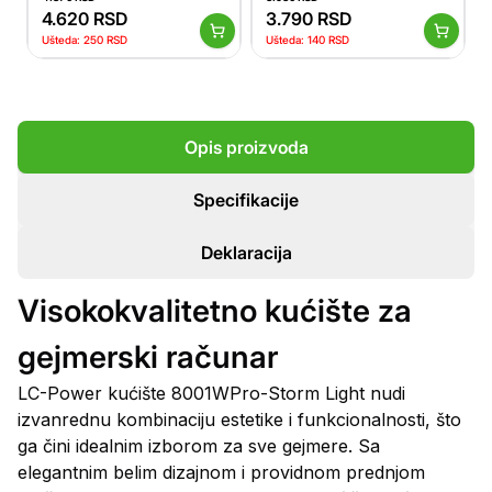
4.620
RSD
3.790
RSD
Ušteda:
250
RSD
Ušteda:
140
RSD
Opis proizvoda
Specifikacije
Deklaracija
Visokokvalitetno kućište za
gejmerski računar
LC-Power kućište 8001WPro-Storm Light nudi
izvanrednu kombinaciju estetike i funkcionalnosti, što
ga čini idealnim izborom za sve gejmere. Sa
elegantnim belim dizajnom i providnom prednjom