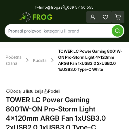
info@frog.rs
069 57 50 555
TOWER LC Power Gaming 8001W-
Početna
ON Pro-Storm Light 4x120mm
Kućišta
strana
ARGB Fan 1xUSB3.0 2xUSB2.0
1xUSB3.0 Type-C White
Dodaj u listu želja
Podeli
TOWER LC Power Gaming
8001W-ON Pro-Storm Light
4x120mm ARGB Fan 1xUSB3.0
2xUSB2.0 1xUSB3.0 Type-C