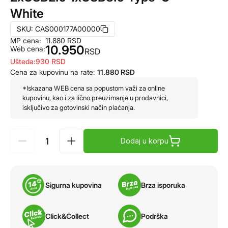
White
SKU:
CAS000177A00000
MP cena:
11.880
RSD
10.950
Web cena:
RSD
Ušteda:
930
RSD
Cena za kupovinu na rate:
11.880
RSD
*Iskazana WEB cena sa popustom važi za online
kupovinu, kao i za lično preuzimanje u prodavnici,
isključivo za gotovinski način plaćanja.
Dodaj u korpu
Sigurna kupovina
Brza isporuka
Click&Collect
Podrška