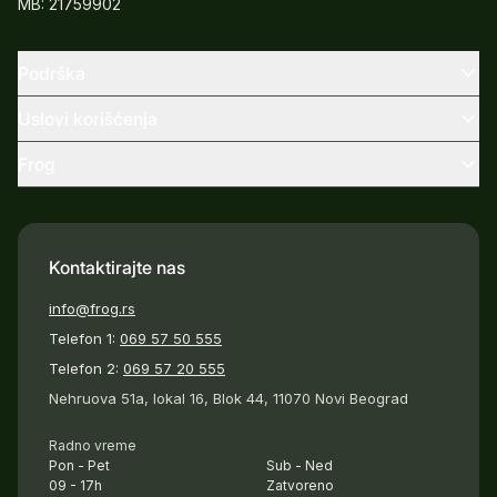
MB: 21759902
Podrška
Uslovi korišćenja
Frog
Kontaktirajte nas
info@frog.rs
Telefon 1:
069 57 50 555
Telefon 2:
069 57 20 555
Nehruova 51a, lokal 16, Blok 44, 11070 Novi Beograd
Radno vreme
Pon - Pet
Sub - Ned
09 - 17h
Zatvoreno