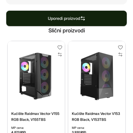
Uporedi proizvod
Slični proizvodi
Kućište Raidmax Vector V155
Kućište Raidmax Vector V153
RGB Black, V155TBS
RGB Black, V153TBS
MP cena:
MP cena:
4.870
RSD
3.930
RSD