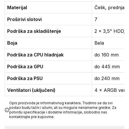
Materijal
Čelik, prednja 
Proširivi slotovi
7
Podrška za skladištenje
2 × 3,5" HDD, 
Boja
Bela
Podrška za CPU hladnjak
do 160 mm
Podrška za GPU
do 445 mm
Podrška za PSU
do 240 mm
Ventilatori (uključeni)
4 × ARGB venti
Opis proizvoda je informativnog karaktera. Trudimo se da svi
podaci budu tačni i ažurni, ali su moguće nenamerne greške. Za
potvrdu specifikacije i dodatne informacije, slobodno nas
kontaktirajte pre kupovine.