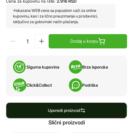
Cena za kupovinu na rate:
2.916
RSD
*Iskazana WEB cena sa popustom važi za online
kupovinu, kao i za lično preuzimanje u prodavnici,
isključivo za gotovinski način plaćanja.
Dodaj u korpu
Sigurna kupovina
Brza isporuka
Click&Collect
Podrška
Uporedi proizvod
Slični proizvodi