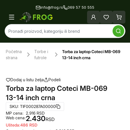
info@frog.rs
069 57 50 555
Početna
Torbe i
Torba za laptop Coteci MB-069
strana
futrole
13-14 inch crna
Dodaj u listu želja
Podeli
Torba za laptop Coteci MB-069
13-14 inch crna
SKU:
TIF000287A00000
MP cena:
2.916
RSD
2.430
Web cena:
RSD
Ušteda:
486
RSD