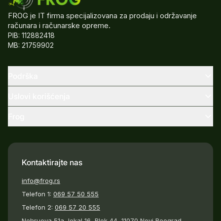
FROG je IT firma specijalizovana za prodaju i održavanje
računara i računarske opreme.
PIB: 112882418
MB: 21759902
Podrška
Uslovi korišćenja
Frog
Kontaktirajte nas
info@frog.rs
Telefon 1:
069 57 50 555
Telefon 2:
069 57 20 555
Nehruova 51a, lokal 16, Blok 44, 11070 Novi Beograd