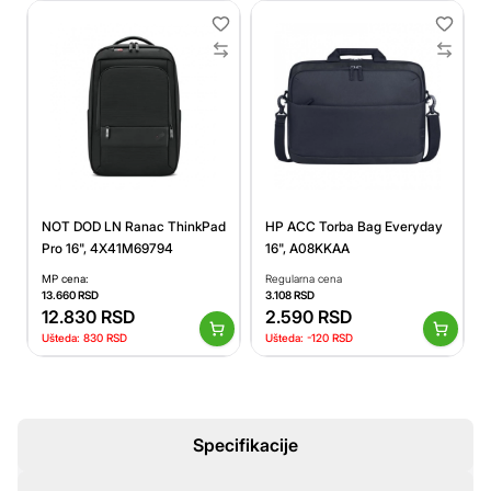
NOT DOD LN Ranac ThinkPad
HP ACC Torba Bag Everyday
Pro 16", 4X41M69794
16", A08KKAA
MP cena:
Regularna cena
13.660
RSD
3.108
RSD
12.830
RSD
2.590
RSD
Ušteda:
830
RSD
Ušteda:
-120
RSD
Specifikacije