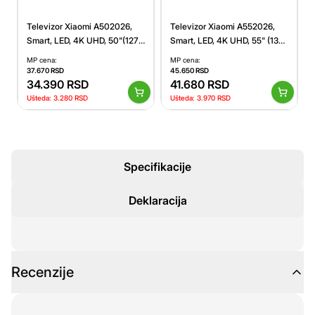
Televizor Xiaomi A502026,
Televizor Xiaomi A552026,
Smart, LED, 4K UHD, 50"(127
Smart, LED, 4K UHD, 55" (139
cm), DVB-T2+C/DVB-S2
cm), DVB-T2+C/DVB-S2
MP cena:
MP cena:
37.670
RSD
45.650
RSD
34.390
RSD
41.680
RSD
Ušteda:
3.280
RSD
Ušteda:
3.970
RSD
Specifikacije
Deklaracija
Recenzije