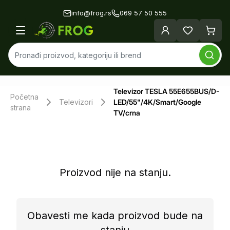
info@frog.rs
069 57 50 555
Televizor TESLA 55E655BUS/D-
Početna
Televizori
LED/55"/4K/Smart/Google
strana
TV/crna
Proizvod nije na stanju.
Obavesti me kada proizvod bude na