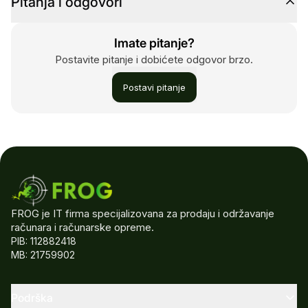
Pitanja i odgovori
Imate pitanje?
Postavite pitanje i dobićete odgovor brzo.
Postavi pitanje
FROG je IT firma specijalizovana za prodaju i održavanje
računara i računarske opreme.
PIB: 112882418
MB: 21759902
Podrška