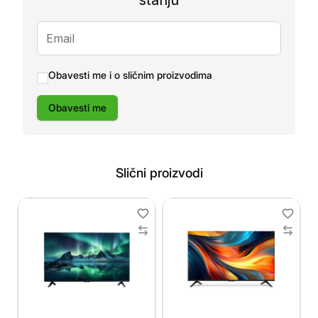
stanju
Obavesti me i o sličnim proizvodima
Obavesti me
Slični proizvodi