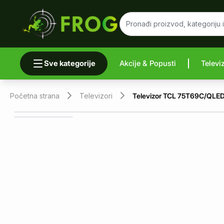
Sve kategorije
Akcije & Popusti
Televi
Uporedi 
Početna strana
Televizori
Televizor TCL 75T69C/QLE