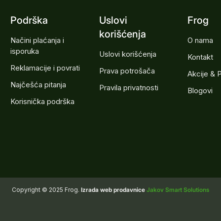
Podrška
Uslovi
Frog
korišćenja
Načini plaćanja i
O nama
isporuka
Uslovi korišćenja
Kontakt
Reklamacije i povrati
Prava potrošača
Akcije & 
Najčešća pitanja
Pravila privatnosti
Blogovi
Korisnička podrška
Copyright © 2025 Frog.
Izrada web prodavnice
Jakov Smart Solutions