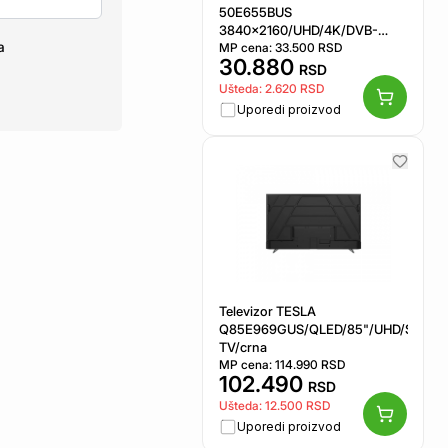
50E655BUS
3840x2160/UHD/4K/DVB-
a
T2/S2/C/Google TV
MP cena:
33.500
RSD
30.880
RSD
Ušteda:
2.620
RSD
Uporedi proizvod
Televizor TESLA
Q85E969GUS/QLED/85"/UHD/Smart/
TV/crna
MP cena:
114.990
RSD
102.490
RSD
Ušteda:
12.500
RSD
Uporedi proizvod