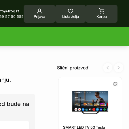
nfo@frog.rs
69 57 50 555
Prijava
Lista želja
Korpa
Slični proizvodi
Previous sl
Next 
anju.
od bude na
SMART LED TV 50 Tesla