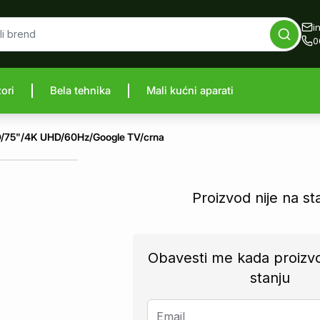
i
0
zori
Bela tehnika
Mali kućni aparati
proizvod
D/75"/4K UHD/60Hz/Google TV/crna
Proizvod nije na st
Obavesti me kada proizv
stanju