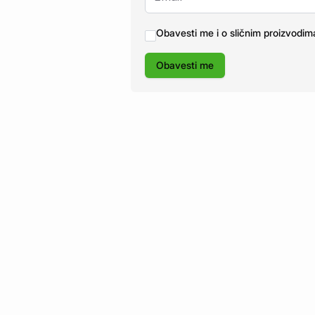
Obavesti me i o sličnim proizvodim
Obavesti me