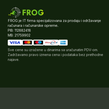
FROG je IT firma specijalizovana za prodaju i održavanje
računara i računarske opreme.
PIB: 112882418
MB: 21759902
Sve cene su izražene u dinarima sa uračunatim PDV-om.
Zadržavamo pravo izmena cena i podataka bez prethodne
najave.