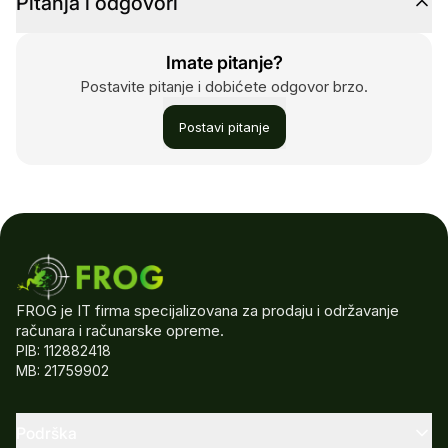
Pitanja i odgovori
Imate pitanje?
Postavite pitanje i dobićete odgovor brzo.
Postavi pitanje
FROG je IT firma specijalizovana za prodaju i održavanje
računara i računarske opreme.
PIB: 112882418
MB: 21759902
Podrška