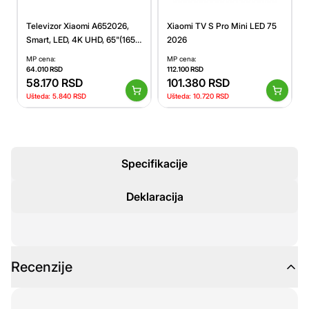
Xiaomi TV S Pro Mini LED 75
Televizor Xiaomi A652026,
2026
Smart, LED, 4K UHD, 65"(165
cm), DVB-T2+C/DVB-S2
MP cena:
MP cena:
112.100
RSD
64.010
RSD
101.380
RSD
58.170
RSD
Ušteda:
10.720
RSD
Ušteda:
5.840
RSD
Specifikacije
Deklaracija
Recenzije