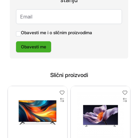
stanju
Obavesti me i o sličnim proizvodima
Obavesti me
Slični proizvodi