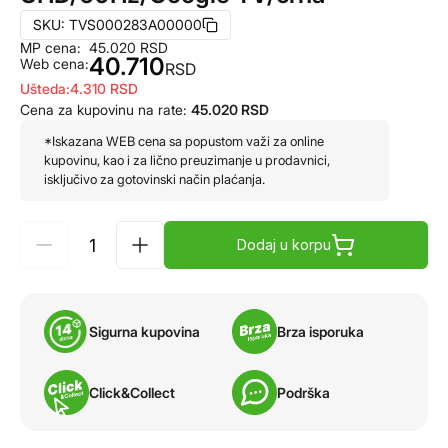
SKU:
TVS000283A00000
MP cena:
45.020
RSD
40.710
Web cena:
RSD
Ušteda:
4.310
RSD
Cena za kupovinu na rate:
45.020
RSD
*Iskazana WEB cena sa popustom važi za online
kupovinu, kao i za lično preuzimanje u prodavnici,
isključivo za gotovinski način plaćanja.
Dodaj u korpu
Sigurna kupovina
Brza isporuka
Click&Collect
Podrška