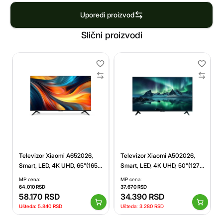
Uporedi proizvod
Slični proizvodi
Televizor Xiaomi A652026,
Televizor Xiaomi A502026,
Smart, LED, 4K UHD, 65"(165
Smart, LED, 4K UHD, 50"(127
cm), DVB-T2+C/DVB-S2
cm), DVB-T2+C/DVB-S2
MP cena:
MP cena:
64.010
RSD
37.670
RSD
58.170
RSD
34.390
RSD
Ušteda:
5.840
RSD
Ušteda:
3.280
RSD