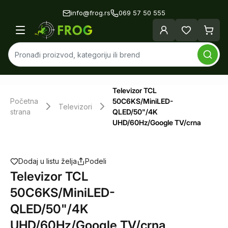
info@frog.rs
069 57 50 555
Televizor TCL
Početna
50C6KS/MiniLED-
Televizori
strana
QLED/50"/4K
UHD/60Hz/Google TV/crna
Dodaj u listu želja
Podeli
Televizor TCL
50C6KS/MiniLED-
QLED/50"/4K
UHD/60Hz/Google TV/crna