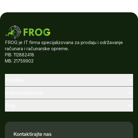
FROG je IT firma specijalizovana za prodaju i održavanje
računara i računarske opreme.
PIB: 112882418
MB: 21759902
Podrška
Uslovi korišćenja
Frog
Kontaktirajte nas