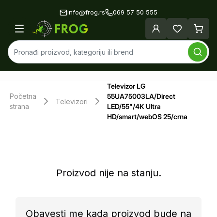
info@frog.rs
069 57 50 555
Televizor LG
Početna
55UA75003LA/Direct
Televizori
strana
LED/55"/4K Ultra
HD/smart/webOS 25/crna
Proizvod nije na stanju.
Obavesti me kada proizvod bude na