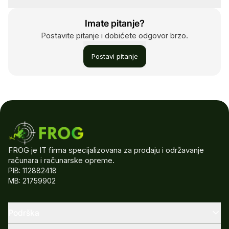
Imate pitanje?
Postavite pitanje i dobićete odgovor brzo.
Postavi pitanje
FROG je IT firma specijalizovana za prodaju i održavanje
računara i računarske opreme.
PIB: 112882418
MB: 21759902
Podrška