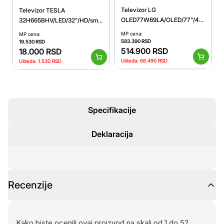
Televizor LG
Televizor TESLA
OLED77W69LA/OLED/77"/4K
32H665BHV/LED/32"/HD/smart/VIDAA
Ultra HD/smart/webOS
OS/crna
MP cena:
MP cena:
26/crna
583.390
RSD
19.530
RSD
514.900
RSD
18.000
RSD
Ušteda:
68.490
RSD
Ušteda:
1.530
RSD
Specifikacije
Deklaracija
Recenzije
Kako biste ocenili ovaj proizvod na skali od 1 do 5?