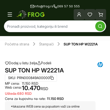
info@frog.rs
069 57 50 555
Početna strana
Štampači
SUP TON HP W2221A
Dodaj u listu želja
Podeli
SUP TON HP W2221A
SKU:
PRN000849A00000
MP cena:
11.150
RSD
10.470
Web cena:
RSD
Ušteda:
680
RSD
Cena za kupovinu na rate:
11.150
RSD
*Iskazana WEB cena sa popustom važi za online