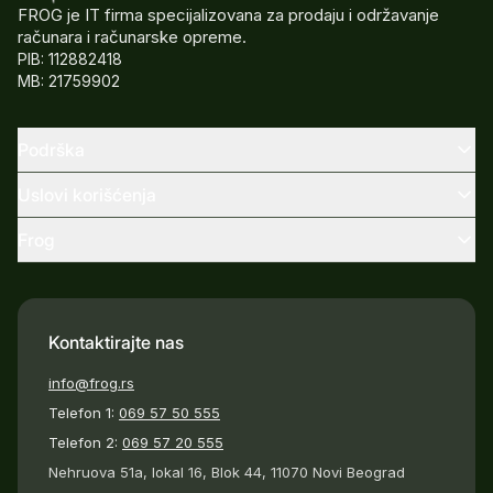
FROG je IT firma specijalizovana za prodaju i održavanje
računara i računarske opreme.
PIB: 112882418
MB: 21759902
Podrška
Uslovi korišćenja
Frog
Kontaktirajte nas
info@frog.rs
Telefon 1:
069 57 50 555
Telefon 2:
069 57 20 555
Nehruova 51a, lokal 16, Blok 44, 11070 Novi Beograd