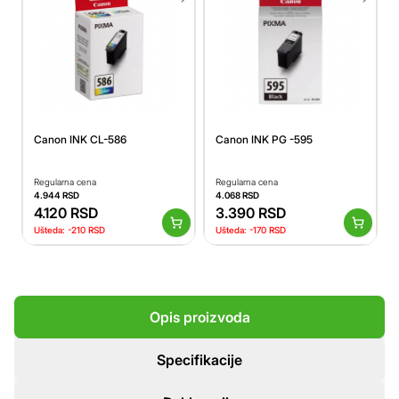
Canon INK CL-586
Canon INK PG -595
Regularna cena
Regularna cena
4.944
RSD
4.068
RSD
4.120
RSD
3.390
RSD
Ušteda:
-210
RSD
Ušteda:
-170
RSD
Opis proizvoda
Specifikacije