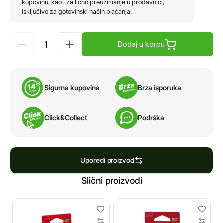
kupovinu, kao i za lično preuzimanje u prodavnici,
isključivo za gotovinski način plaćanja.
Dodaj u korpu
Sigurna kupovina
Brza isporuka
Click&Collect
Podrška
Uporedi proizvod
Slični proizvodi