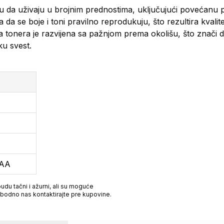
 da uživaju u brojnim prednostima, uključujući povećanu p
 da se boje i toni pravilno reprodukuju, što rezultira kvalit
 tonera je razvijena sa pažnjom prema okolišu, što znači da
ku svest.
3AA
du tačni i ažurni, ali su moguće
obodno nas kontaktirajte pre kupovine.