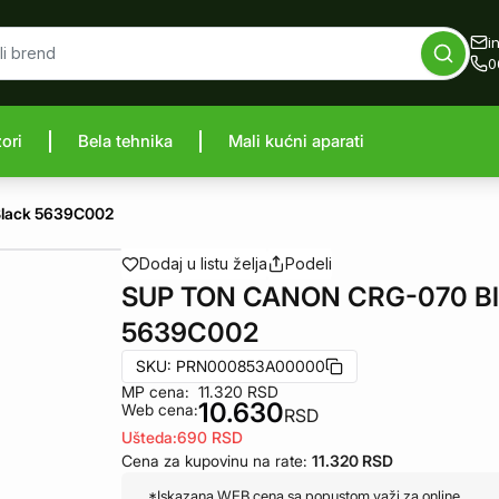
i
0
zori
Bela tehnika
Mali kućni aparati
proizvod
lack 5639C002
Dodaj u listu želja
Podeli
SUP TON CANON CRG-070 Bl
5639C002
SKU:
PRN000853A00000
MP cena:
11.320
RSD
10.630
Web cena:
RSD
Ušteda:
690
RSD
Cena za kupovinu na rate:
11.320
RSD
*Iskazana WEB cena sa popustom važi za online