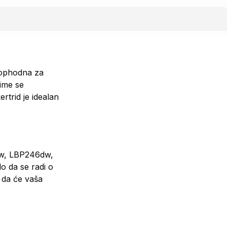
eophodna za
čime se
rtrid je idealan
3dw, LBP246dw,
o da se radi o
e da će vaša