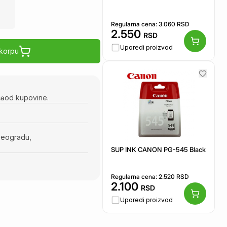
Regularna cena:
3.060
RSD
2.550
RSD
Uporedi proizvod
 korpu
na
od kupovine.
Beogradu,
SUP INK CANON PG-545 Black
Regularna cena:
2.520
RSD
2.100
RSD
Uporedi proizvod