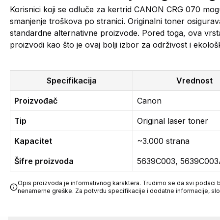
Korisnici koji se odluče za kertrid CANON CRG 070 mogu
smanjenje troškova po stranici. Originalni toner osigurava
standardne alternativne proizvode. Pored toga, ova vrsta
proizvodi kao što je ovaj bolji izbor za održivost i ekološ
Specifikacija
Vrednost
Proizvođač
Canon
Tip
Original laser toner
Kapacitet
~3.000 strana
Šifre proizvoda
5639C003, 5639C00
Opis proizvoda je informativnog karaktera. Trudimo se da svi podaci bu
nenamerne greške. Za potvrdu specifikacije i dodatne informacije, sl