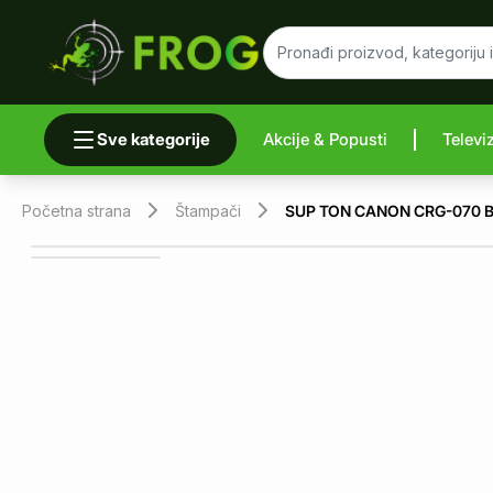
Sve kategorije
Akcije & Popusti
Televi
Uporedi 
Početna strana
Štampači
SUP TON CANON CRG-070 B