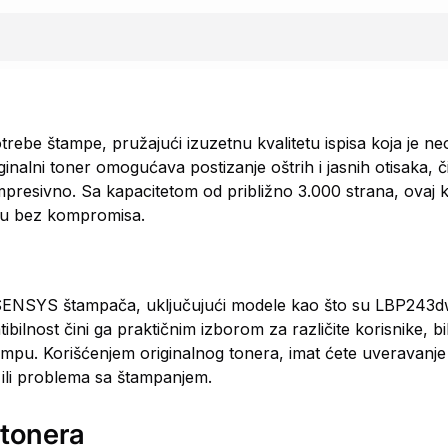
ebe štampe, pružajući izuzetnu kvalitetu ispisa koja je n
nalni toner omogućava postizanje oštrih i jasnih otisaka, 
resivno. Sa kapacitetom od približno 3.000 strana, ovaj ke
mpu bez kompromisa.
n i-SENSYS štampača, uključujući modele kao što su LBP24
ost čini ga praktičnim izborom za različite korisnike, bil
 štampu. Korišćenjem originalnog tonera, imat ćete uveravanj
 ili problema sa štampanjem.
 tonera