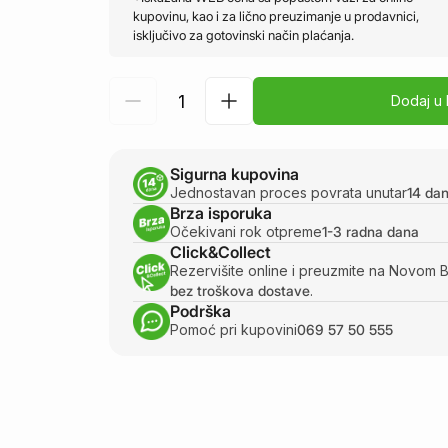
kupovinu, kao i za lično preuzimanje u prodavnici,
isključivo za gotovinski način plaćanja.
Dodaj u
Sigurna kupovina
Jednostavan proces povrata unutar
14 da
Brza isporuka
Očekivani rok otpreme
1-3 radna dana
Click&Collect
Rezervišite online i preuzmite na Novom 
bez troškova dostave
.
Podrška
Pomoć pri kupovini
069 57 50 555