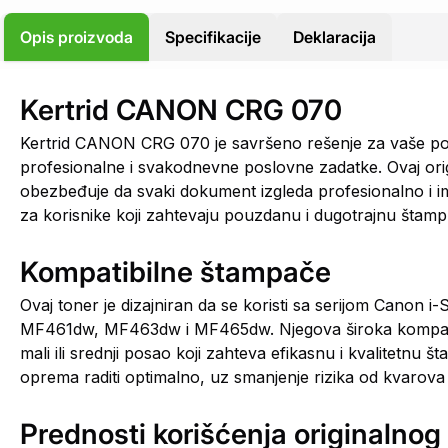
Opis proizvoda
Specifikacije
Deklaracija
Kertrid CANON CRG 070
Kertrid CANON CRG 070 je savršeno rešenje za vaše potr
profesionalne i svakodnevne poslovne zadatke. Ovaj origi
obezbeđuje da svaki dokument izgleda profesionalno i imp
za korisnike koji zahtevaju pouzdanu i dugotrajnu šta
Kompatibilne štampače
Ovaj toner je dizajniran da se koristi sa serijom Cano
MF461dw, MF463dw i MF465dw. Njegova široka kompatibiln
mali ili srednji posao koji zahteva efikasnu i kvalitetnu
oprema raditi optimalno, uz smanjenje rizika od kvarova
Prednosti korišćenja originalnog