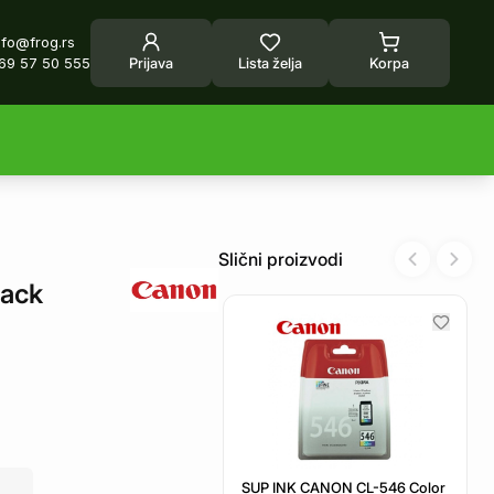
nfo@frog.rs
69 57 50 555
Prijava
Lista želja
Korpa
Slični proizvodi
Previous sl
Next 
ack
SUP INK CANON CL-546 Color