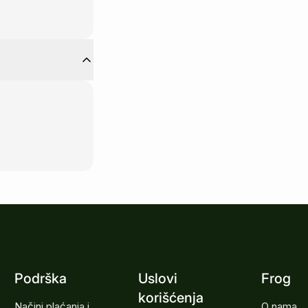
Podrška
Uslovi
Frog
korišćenja
Načini plaćanja i
O nama