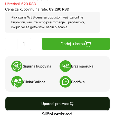
Ušteda:
6.620
RSD
Cena za kupovinu na rate:
69.280
RSD
*Iskazana WEB cena sa popustom važi za online
kupovinu, kao i za lično preuzimanje u prodavnici,
isključivo za gotovinski način plaćanja.
Dodaj u korpu
Sigurna kupovina
Brza isporuka
Click&Collect
Podrška
Uporedi proizvod
Slični proizvodi