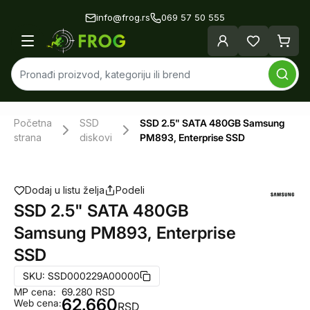
info@frog.rs
069 57 50 555
Početna
SSD
SSD 2.5" SATA 480GB Samsung
strana
diskovi
PM893, Enterprise SSD
Dodaj u listu želja
Podeli
SSD 2.5" SATA 480GB
Samsung PM893, Enterprise
SSD
SKU:
SSD000229A00000
MP cena:
69.280
RSD
62.660
Web cena:
RSD