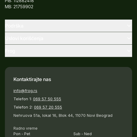
PIB: 112882418
MB: 21759902
Podrška
Uslovi korišćenja
Frog
Kontaktirajte nas
info@frog.rs
Telefon 1:
069 57 50 555
Telefon 2:
069 57 20 555
Nehruova 51a, lokal 16, Blok 44, 11070 Novi Beograd
Radno vreme
Pon - Pet
Sub - Ned