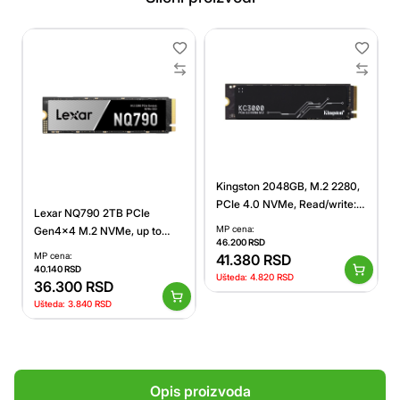
Kingston 2048GB, M.2 2280,
PCIe 4.0 NVMe, Read/write:
Lexar NQ790 2TB PCIe
7,000 / 7,000MB/s, Random
MP cena:
Gen4x4 M.2 NVMe, up to
4K read/write: up to
46.200
RSD
7000 MB/s read and 6000
MP cena:
1,000K/1,000K IOPS
41.380
RSD
MB/s write
40.140
RSD
Ušteda:
4.820
RSD
36.300
RSD
Ušteda:
3.840
RSD
Opis proizvoda