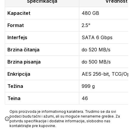
Specifikacija
Vrednost
Kapacitet
480 GB
Format
2.5"
Interfejs
SATA 6 Gbps
Brzina čitanja
do 520 MB/s
Brzina pisanja
do 500 MB/s
Enkripcija
AES 256-bit, TCG/Opa
Težina
999 g
Teina
46
Opis proizvoda je informativnog karaktera. Trudimo se da svi
podaci budu tačni i ažurni, ali su moguće nenamerne greške. Za
potvrdu specifikacije i dodatne informacije, slobodno nas
kontaktirajte pre kupovine.