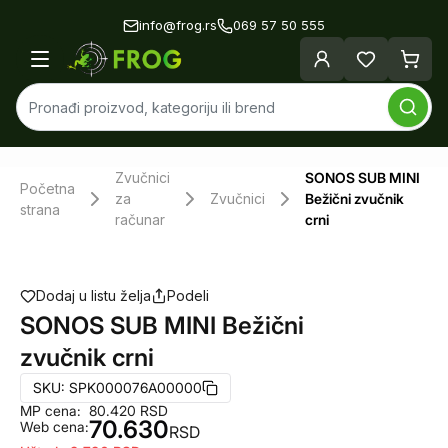
info@frog.rs
069 57 50 555
Zvučnici
SONOS SUB MINI
Početna
za
Zvučnici
Bežični zvučnik
strana
računar
crni
Dodaj u listu želja
Podeli
SONOS SUB MINI Bežični
zvučnik crni
SKU:
SPK000076A00000
MP cena:
80.420
RSD
70.630
Web cena:
RSD