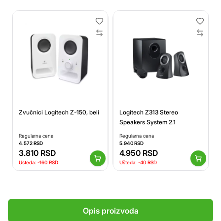
Zvučnici Logitech Z-150, beli
Logitech Z313 Stereo
Speakers System 2.1
Regularna cena
Regularna cena
4.572
RSD
5.940
RSD
3.810
RSD
4.950
RSD
Ušteda:
-160
RSD
Ušteda:
-40
RSD
Opis proizvoda