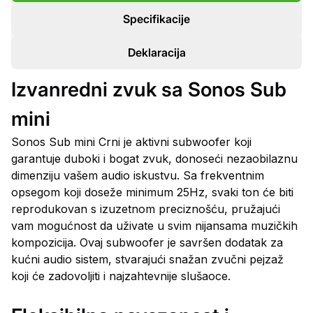
Specifikacije
Deklaracija
Izvanredni zvuk sa Sonos Sub
mini
Sonos Sub mini Crni je aktivni subwoofer koji
garantuje duboki i bogat zvuk, donoseći nezaobilaznu
dimenziju vašem audio iskustvu. Sa frekventnim
opsegom koji doseže minimum 25Hz, svaki ton će biti
reprodukovan s izuzetnom preciznošću, pružajući
vam mogućnost da uživate u svim nijansama muzičkih
kompozicija. Ovaj subwoofer je savršen dodatak za
kućni audio sistem, stvarajući snažan zvučni pejzaž
koji će zadovoljiti i najzahtevnije slušaoce.