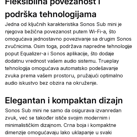
Fleksibilna povezanost i
podrška tehnologijama
Jedna od ključnih karakteristika Sonos Sub mini je
njegova bežična povezanost putem Wi-Fi-a, što
omogućava jednostavno povezivanje sa drugim Sonos
zvučnicima. Osim toga, podržava napredne tehnologije
poput Equalizer-a i Sonos aplikacije, što dodaje
dodatnu vrednost vašem audio sistemu. Trueplay
tehnologija omogućava automatsko podešavanje
zvuka prema vašem prostoru, pružajući optimalno
audio iskustvo bez obzira na okruženje.
Elegantan i kompaktan dizajn
Sonos Sub mini ne samo da osigurava izvanredan
zvuk, već se također ističe svojim modernim i
minimalističkim dizajnom. Crna boja i kompaktne
dimenzije omogućavaju lako uklapanje u svaki