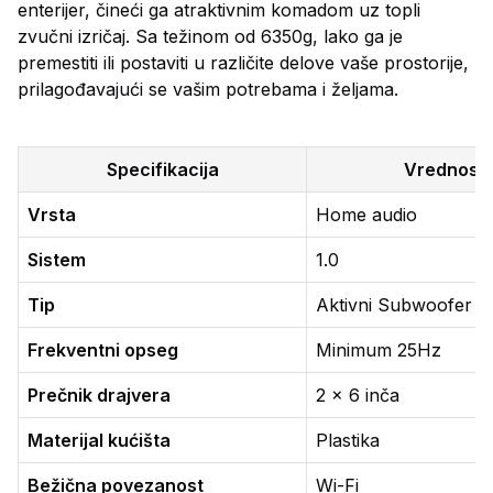
enterijer, čineći ga atraktivnim komadom uz topli
zvučni izričaj. Sa težinom od 6350g, lako ga je
premestiti ili postaviti u različite delove vaše prostorije,
prilagođavajući se vašim potrebama i željama.
Specifikacija
Vrednost
Vrsta
Home audio
Sistem
1.0
Tip
Aktivni Subwoofer
Frekventni opseg
Minimum 25Hz
Prečnik drajvera
2 x 6 inča
Materijal kućišta
Plastika
Bežična povezanost
Wi-Fi