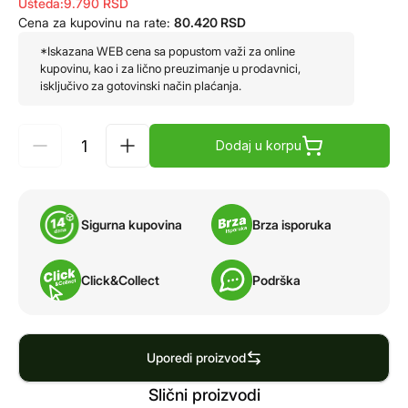
Ušteda:
9.790
RSD
Cena za kupovinu na rate:
80.420
RSD
*Iskazana WEB cena sa popustom važi za online
kupovinu, kao i za lično preuzimanje u prodavnici,
isključivo za gotovinski način plaćanja.
Dodaj u korpu
Sigurna kupovina
Brza isporuka
Click&Collect
Podrška
Uporedi proizvod
Slični proizvodi