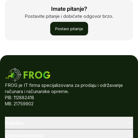
Imate pitanje?
Postavite pitanje i dobićete odgovor brzo.
Postavi pitanje
FROG je IT firma specijalizovana za prodaju i održavanje
računara i računarske opreme.
PIB: 112882418
MB: 21759902
Podrška
Uslovi korišćenja