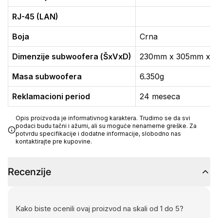
RJ-45 (LAN)
Boja
Crna
Dimenzije subwoofera (ŠxVxD)
230mm x 305mm x 
Masa subwoofera
6.350g
Reklamacioni period
24 meseca
Opis proizvoda je informativnog karaktera. Trudimo se da svi
podaci budu tačni i ažurni, ali su moguće nenamerne greške. Za
potvrdu specifikacije i dodatne informacije, slobodno nas
kontaktirajte pre kupovine.
Recenzije
Kako biste ocenili ovaj proizvod na skali od 1 do 5?