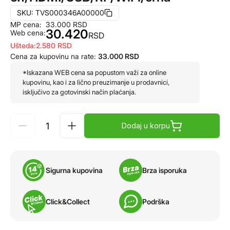
SKU:
TVS000346A00000
MP cena:
33.000
RSD
30.420
Web cena:
RSD
Ušteda:
2.580
RSD
Cena za kupovinu na rate:
33.000
RSD
*Iskazana WEB cena sa popustom važi za online
kupovinu, kao i za lično preuzimanje u prodavnici,
isključivo za gotovinski način plaćanja.
Dodaj u korpu
Sigurna kupovina
Brza isporuka
Click&Collect
Podrška