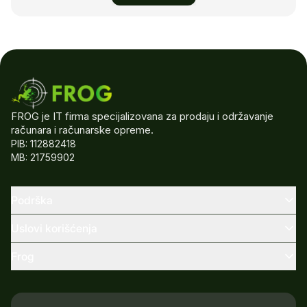
FROG je IT firma specijalizovana za prodaju i održavanje
računara i računarske opreme.
PIB: 112882418
MB: 21759902
Podrška
Uslovi korišćenja
Frog