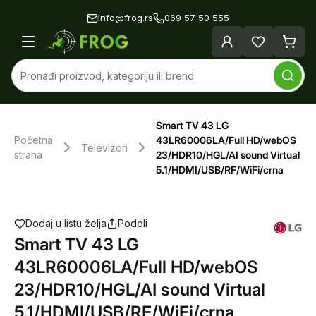
info@frog.rs
069 57 50 555
Smart TV 43 LG
Početna
43LR60006LA/Full HD/webOS
Televizori
strana
23/HDR10/HGL/AI sound Virtual
5.1/HDMI/USB/RF/WiFi/crna
Dodaj u listu želja
Podeli
Smart TV 43 LG
43LR60006LA/Full HD/webOS
23/HDR10/HGL/AI sound Virtual
5.1/HDMI/USB/RF/WiFi/crna