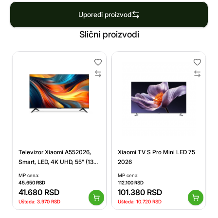
Uporedi proizvod
Slični proizvodi
Xiaomi TV S Pro Mini LED 75
Televizor Xiaomi A552026,
2026
Smart, LED, 4K UHD, 55" (139
cm), DVB-T2+C/DVB-S2
MP cena:
MP cena:
112.100
RSD
45.650
RSD
101.380
RSD
41.680
RSD
Ušteda:
10.720
RSD
Ušteda:
3.970
RSD