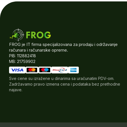
FROG je IT firma specijalizovana za prodaju i održavanje
računara i računarske opreme.
PIB: 112882418
MB: 21759902
Sve cene su izražene u dinarima sa uračunatim PDV-om.
Zadržavamo pravo izmena cena i podataka bez prethodne
najave.