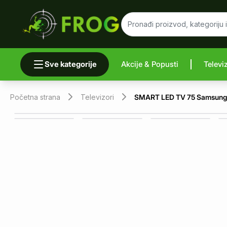
Sve kategorije
Akcije & Popusti
Televi
Uporedi 
Početna strana
Televizori
SMART LED TV 75 Samsun