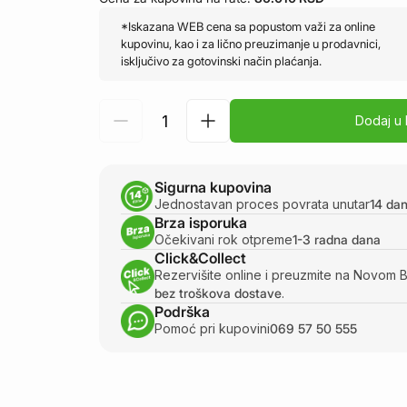
*Iskazana WEB cena sa popustom važi za online
kupovinu, kao i za lično preuzimanje u prodavnici,
isključivo za gotovinski način plaćanja.
Dodaj u
Sigurna kupovina
Jednostavan proces povrata unutar
14 da
Brza isporuka
Očekivani rok otpreme
1-3 radna dana
Click&Collect
Rezervišite online i preuzmite na Novom 
bez troškova dostave
.
Podrška
Pomoć pri kupovini
069 57 50 555