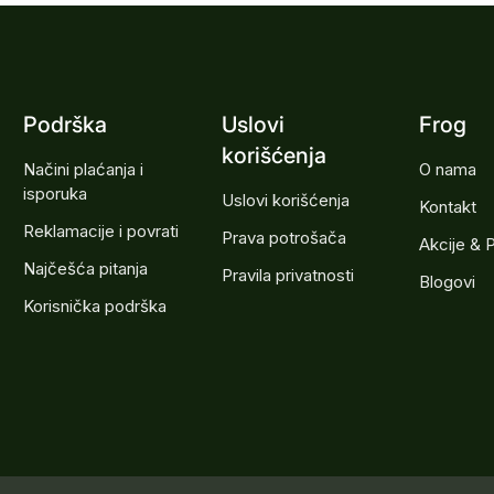
Podrška
Uslovi
Frog
korišćenja
Načini plaćanja i
O nama
isporuka
Uslovi korišćenja
Kontakt
Reklamacije i povrati
Prava potrošača
Akcije & 
Najčešća pitanja
Pravila privatnosti
Blogovi
Korisnička podrška