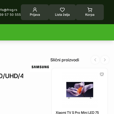
nfo@frog.rs
69 57 50 555
Prijava
Lista želja
Korpa
Slični proizvodi
Previous sl
Next 
0/UHD/4K/DVB-
Xiaomi TV S Pro Mini LED 75