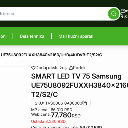
i
0
zori
Bela tehnika
Mali kućni aparati
proizvod
g UE75U8092FUXXH3840x2160/UHD/4K/DVB-T2/S2/C
Dodaj u listu želja
Podeli
SMART LED TV 75 Samsung
UE75U8092FUXXH3840x216
T2/S2/C
SKU:
TVS000610A00000
MP cena:
86.010
RSD
77.780
Web cena:
RSD
Ušteda:
8.230
RSD
Cena za kupovinu na rate:
86.010
RSD