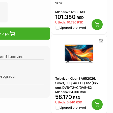
2026
MP cena:
112.100
RSD
101.380
RSD
Ušteda:
10.720
RSD
Uporedi proizvod
 korpu
na
od kupovine.
Beogradu,
Televizor Xiaomi A652026,
Smart, LED, 4K UHD, 65"(165
cm), DVB-T2+C/DVB-S2
MP cena:
64.010
RSD
58.170
RSD
Ušteda:
5.840
RSD
Uporedi proizvod