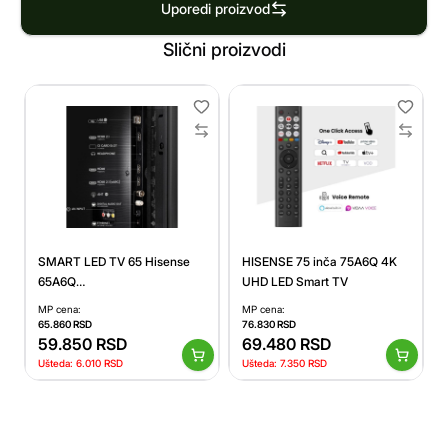
Uporedi proizvod
Slični proizvodi
SMART LED TV 65 Hisense
HISENSE 75 inča 75A6Q 4K
65A6Q
UHD LED Smart TV
3840x2160/UHD/DVB-
MP cena:
MP cena:
T/T2/C/S/S2
65.860
RSD
76.830
RSD
59.850
RSD
69.480
RSD
Ušteda:
6.010
RSD
Ušteda:
7.350
RSD