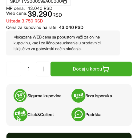
SKU:
TVS000599A00000
MP cena:
43.040
RSD
39.290
Web cena:
RSD
Ušteda:
3.750
RSD
Cena za kupovinu na rate:
43.040
RSD
*Iskazana WEB cena sa popustom važi za online
kupovinu, kao i za lično preuzimanje u prodavnici,
isključivo za gotovinski način plaćanja.
Dodaj u korpu
Sigurna kupovina
Brza isporuka
Click&Collect
Podrška