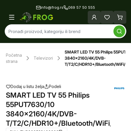
info@frog.rs
069 57 50 555
SMART LED TV 55 Philips 55PUT7
Početna
Televizori
3840x2160/4K/DVB-
strana
T/T2/C/HDR10+/Bluetooth/WiFi/G
Dodaj u listu želja
Podeli
SMART LED TV 55 Philips
55PUT7630/10
3840x2160/4K/DVB-
T/T2/C/HDR10+/Bluetooth/WiFi/Goog