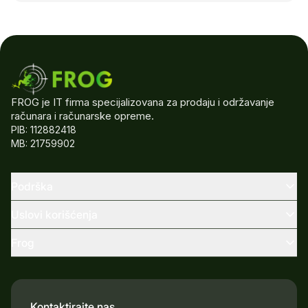
FROG je IT firma specijalizovana za prodaju i održavanje
računara i računarske opreme.
PIB: 112882418
MB: 21759902
Podrška
Uslovi korišćenja
Frog
Kontaktirajte nas