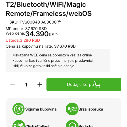
T2/Bluetooth/WiFi/Magic
Remote/Frameless/webOS
SKU:
TVS000401A00000
MP cena:
37.670
RSD
34.390
Web cena:
RSD
Ušteda:
3.280
RSD
Cena za kupovinu na rate:
37.670
RSD
*Iskazana WEB cena sa popustom važi za online
kupovinu, kao i za lično preuzimanje u prodavnici,
isključivo za gotovinski način plaćanja.
Dodaj u korpu
Sigurna kupovina
Brza isporuka
Click&Collect
Podrška