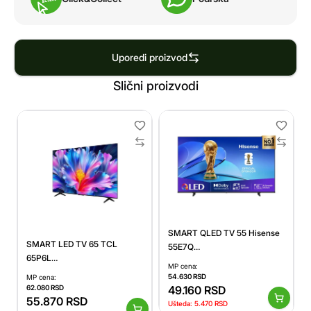
Uporedi proizvod
Slični proizvodi
SMART QLED TV 55 Hisense
SMART LED TV 65 TCL
55E7Q
65P6L
3840x2160/UHD/4K/DVB-
MP cena:
3840x2160/4K/UHD/DVB-
T2/S2/C
54.630
RSD
MP cena:
T2/C/S2/Google TV
49.160
RSD
62.080
RSD
55.870
RSD
Ušteda:
5.470
RSD