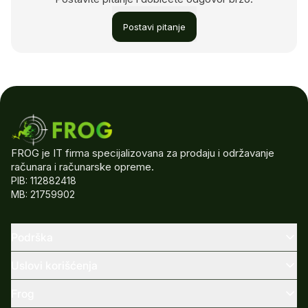
Postavi pitanje
FROG je IT firma specijalizovana za prodaju i održavanje
računara i računarske opreme.
PIB: 112882418
MB: 21759902
Podrška
Uslovi korišćenja
Frog