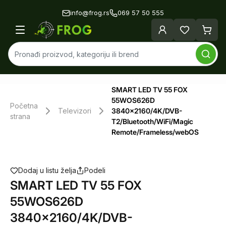
info@frog.rs
069 57 50 555
SMART LED TV 55 FOX
55WOS626D
Početna
Televizori
3840x2160/4K/DVB-
strana
T2/Bluetooth/WiFi/Magic
Remote/Frameless/webOS
Dodaj u listu želja
Podeli
SMART LED TV 55 FOX
55WOS626D
3840x2160/4K/DVB-