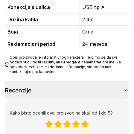
Konekcija slualica
USB tip A
Dužina kabla
2.4m
Boja
Crna
Reklamacioni period
24 meseca
Opis proizvoda je informativnog karaktera. Trudimo se da svi
podaci budu tačni i ažurni, ali su moguće nenamerne greške. Za
potvrdu specifikacije i dodatne informacije, slobodno nas
kontaktirajte pre kupovine.
Recenzije
Kako biste ocenili ovaj proizvod na skali od 1 do 5?