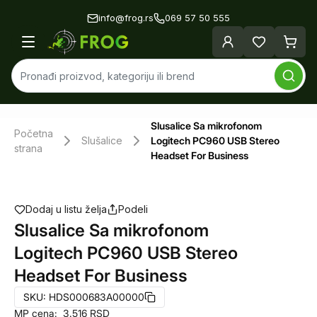
info@frog.rs
069 57 50 555
Slusalice Sa mikrofonom
Početna
Slušalice
Logitech PC960 USB Stereo
strana
Headset For Business
Dodaj u listu želja
Podeli
Slusalice Sa mikrofonom
Logitech PC960 USB Stereo
Headset For Business
SKU:
HDS000683A00000
MP cena:
3.516
RSD