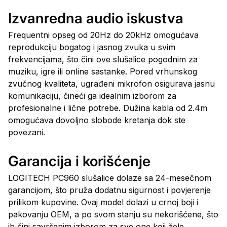
Izvanredna audio iskustva
Frequentni opseg od 20Hz do 20kHz omogućava
reprodukciju bogatog i jasnog zvuka u svim
frekvencijama, što čini ove slušalice pogodnim za
muziku, igre ili online sastanke. Pored vrhunskog
zvučnog kvaliteta, ugrađeni mikrofon osigurava jasnu
komunikaciju, čineći ga idealnim izborom za
profesionalne i lične potrebe. Dužina kabla od 2.4m
omogućava dovoljno slobode kretanja dok ste
povezani.
Garancija i korišćenje
LOGITECH PC960 slušalice dolaze sa 24-mesečnom
garancijom, što pruža dodatnu sigurnost i povjerenje
prilikom kupovine. Ovaj model dolazi u crnoj boji i
pakovanju OEM, a po svom stanju su nekorišćene, što
ih čini savršenim izborom za sve one koji žele