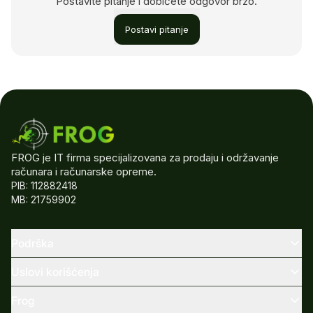
Postavite pitanje i dobićete odgovor brzo.
Postavi pitanje
FROG je IT firma specijalizovana za prodaju i održavanje
računara i računarske opreme.
PIB: 112882418
MB: 21759902
Podrška
Uslovi korišćenja
Frog