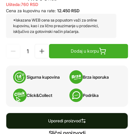
Ušteda:
760
RSD
Cena za kupovinu na rate:
12.450
RSD
*Iskazana WEB cena sa popustom važi za online
kupovinu, kao i za lično preuzimanje u prodavnici,
isključivo za gotovinski način plaćanja.
Dodaj u korpu
Sigurna kupovina
Brza isporuka
Click&Collect
Podrška
Uporedi proizvod
Slični proizvodi