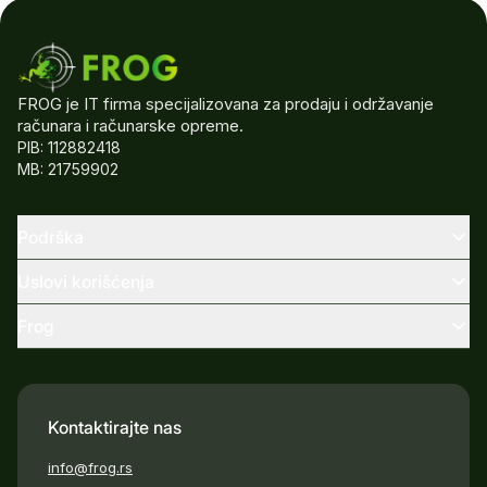
FROG je IT firma specijalizovana za prodaju i održavanje
računara i računarske opreme.
PIB: 112882418
MB: 21759902
Podrška
Uslovi korišćenja
Frog
Kontaktirajte nas
info@frog.rs