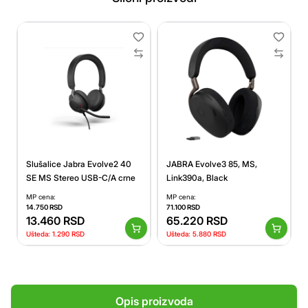
Slušalice Jabra Evolve2 40
JABRA Evolve3 85, MS,
SE MS Stereo USB-C/A crne
Link390a, Black
MP cena:
MP cena:
14.750
RSD
71.100
RSD
13.460
RSD
65.220
RSD
Ušteda:
1.290
RSD
Ušteda:
5.880
RSD
Opis proizvoda