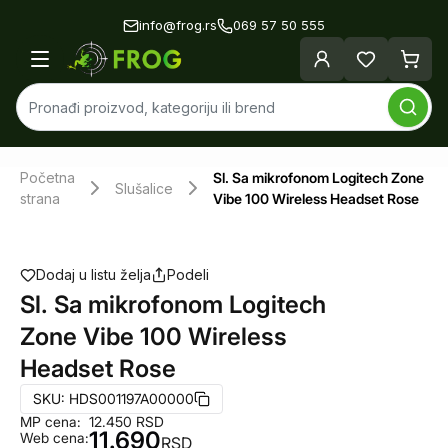
info@frog.rs
069 57 50 555
Početna
Sl. Sa mikrofonom Logitech Zone
Slušalice
strana
Vibe 100 Wireless Headset Rose
Dodaj u listu želja
Podeli
Sl. Sa mikrofonom Logitech
Zone Vibe 100 Wireless
Headset Rose
SKU:
HDS001197A00000
MP cena:
12.450
RSD
11.690
Web cena:
RSD