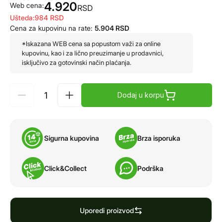
4.920
Web cena:
RSD
Ušteda:
984
RSD
Cena za kupovinu na rate:
5.904
RSD
*Iskazana WEB cena sa popustom važi za online
kupovinu, kao i za lično preuzimanje u prodavnici,
isključivo za gotovinski način plaćanja.
Dodaj u korpu
Sigurna kupovina
Brza isporuka
Click&Collect
Podrška
Uporedi proizvod