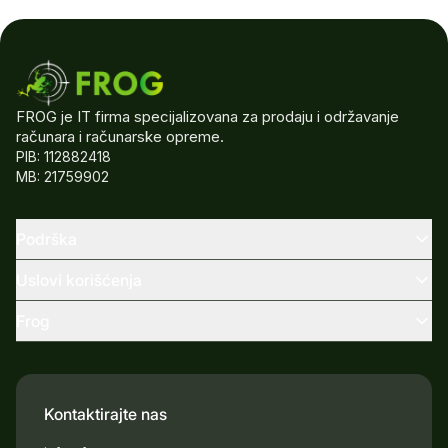
FROG je IT firma specijalizovana za prodaju i održavanje
računara i računarske opreme.
PIB: 112882418
MB: 21759902
Podrška
Uslovi korišćenja
Frog
Kontaktirajte nas