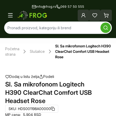
info@frog.rs
069 57 50 555
Sl. Sa mikrofonom Logitech H390
Početna
Slušalice
ClearChat Comfort USB Headset
strana
Rose
Dodaj u listu želja
Podeli
Sl. Sa mikrofonom Logitech
H390 ClearChat Comfort USB
Headset Rose
SKU:
HDS001198A00000
MP cena:
5.904
RSD