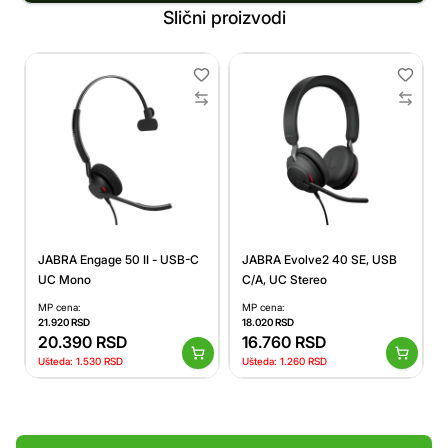
Slični proizvodi
JABRA Engage 50 II - USB-C
JABRA Evolve2 40 SE, USB
UC Mono
C/A, UC Stereo
MP cena:
MP cena:
21.920
RSD
18.020
RSD
20.390
RSD
16.760
RSD
Ušteda:
1.530
RSD
Ušteda:
1.260
RSD