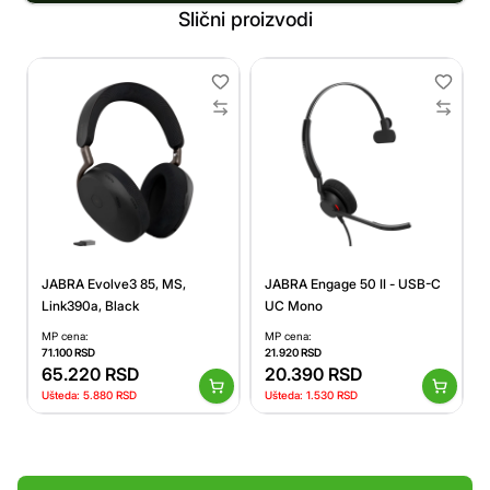
Slični proizvodi
JABRA Evolve3 85, MS,
JABRA Engage 50 II - USB-C
Link390a, Black
UC Mono
MP cena:
MP cena:
71.100
RSD
21.920
RSD
65.220
RSD
20.390
RSD
Ušteda:
5.880
RSD
Ušteda:
1.530
RSD