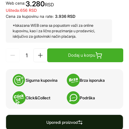
3.280
Web cena:
RSD
Ušteda:
656
RSD
Cena za kupovinu na rate:
3.936
RSD
*Iskazana WEB cena sa popustom važi za online
kupovinu, kao i za lično preuzimanje u prodavnici,
isključivo za gotovinski način plaćanja.
Dodaj u korpu
Sigurna kupovina
Brza isporuka
Click&Collect
Podrška
Uporedi proizvod