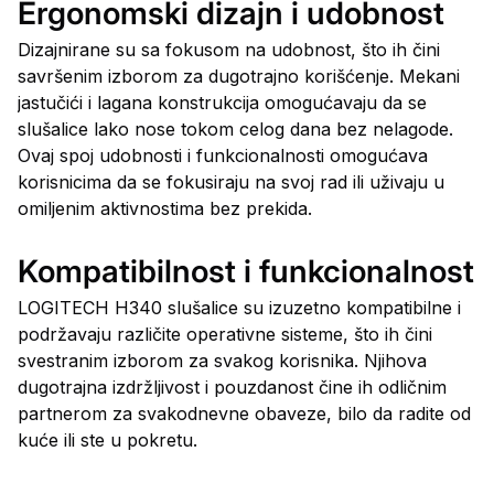
Ergonomski dizajn i udobnost
Dizajnirane su sa fokusom na udobnost, što ih čini
savršenim izborom za dugotrajno korišćenje. Mekani
jastučići i lagana konstrukcija omogućavaju da se
slušalice lako nose tokom celog dana bez nelagode.
Ovaj spoj udobnosti i funkcionalnosti omogućava
korisnicima da se fokusiraju na svoj rad ili uživaju u
omiljenim aktivnostima bez prekida.
Kompatibilnost i funkcionalnost
LOGITECH H340 slušalice su izuzetno kompatibilne i
podržavaju različite operativne sisteme, što ih čini
svestranim izborom za svakog korisnika. Njihova
dugotrajna izdržljivost i pouzdanost čine ih odličnim
partnerom za svakodnevne obaveze, bilo da radite od
kuće ili ste u pokretu.