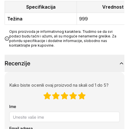
Specifikacija
Vrednost
Težina
999
Opis proizvoda je informativnog karaktera. Trudimo se da svi
podaci budu tačni i ažurni, ali su moguće nenamerne greške. Za
potvrdu specifikacije i dodatne informacije, slobodno nas
kontaktirajte pre kupovine.
Recenzije
Kako biste ocenili ovaj proizvod na skali od 1 do 5?
Ime
Email adresa