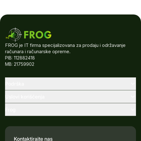
FROG je IT firma specijalizovana za prodaju i održavanje
računara i računarske opreme.
PIB: 112882418
MB: 21759902
Podrška
Uslovi korišćenja
Frog
Kontaktirajte nas