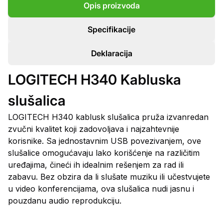
Opis proizvoda
Specifikacije
Deklaracija
LOGITECH H340 Kabluska
slušalica
LOGITECH H340 kablusk slušalica pruža izvanredan
zvučni kvalitet koji zadovoljava i najzahtevnije
korisnike. Sa jednostavnim USB povezivanjem, ove
slušalice omogućavaju lako korišćenje na različitim
uređajima, čineći ih idealnim rešenjem za rad ili
zabavu. Bez obzira da li slušate muziku ili učestvujete
u video konferencijama, ova slušalica nudi jasnu i
pouzdanu audio reprodukciju.