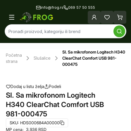
info@frog.rs
069 57 50 555
Sl. Sa mikrofonom Logitech H340
Početna
Slušalice
ClearChat Comfort USB 981-
strana
000475
Dodaj u listu želja
Podeli
Sl. Sa mikrofonom Logitech
H340 ClearChat Comfort USB
981-000475
SKU:
HDS000684A00000
MP cena:
3.936
RSD