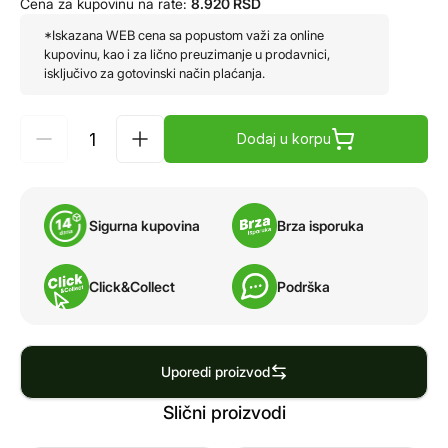
Cena za kupovinu na rate:
8.920
RSD
*Iskazana WEB cena sa popustom važi za online
kupovinu, kao i za lično preuzimanje u prodavnici,
isključivo za gotovinski način plaćanja.
Dodaj u korpu
Sigurna kupovina
Brza isporuka
Click&Collect
Podrška
Uporedi proizvod
Slični proizvodi