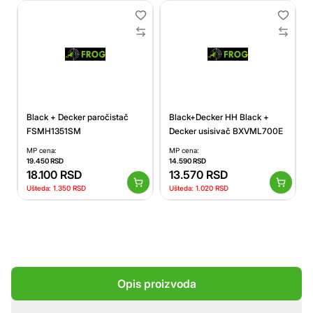
Black + Decker paročistač
Black+Decker HH Black +
FSMH1351SM
Decker usisivač BXVML700E
MP cena:
MP cena:
19.450
RSD
14.590
RSD
18.100
RSD
13.570
RSD
Ušteda:
1.350
RSD
Ušteda:
1.020
RSD
Opis proizvoda