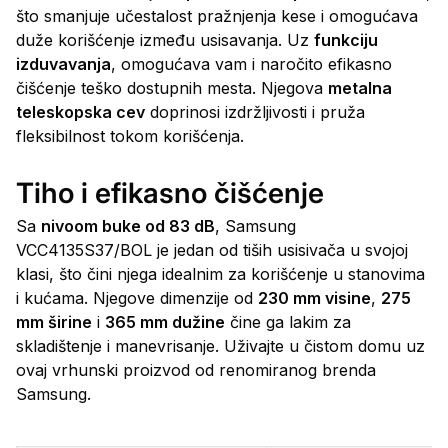
što smanjuje učestalost pražnjenja kese i omogućava
duže korišćenje između usisavanja. Uz
funkciju
izduvavanja
, omogućava vam i naročito efikasno
čišćenje teško dostupnih mesta. Njegova
metalna
teleskopska cev
doprinosi izdržljivosti i pruža
fleksibilnost tokom korišćenja.
Tiho i efikasno čišćenje
Sa
nivoom buke od 83 dB
, Samsung
VCC4135S37/BOL je jedan od tiših usisivača u svojoj
klasi, što čini njega idealnim za korišćenje u stanovima
i kućama. Njegove dimenzije od
230 mm visine
,
275
mm širine
i
365 mm dužine
čine ga lakim za
skladištenje i manevrisanje. Uživajte u čistom domu uz
ovaj vrhunski proizvod od renomiranog brenda
Samsung.