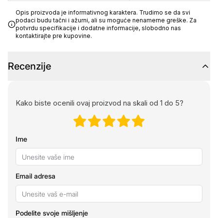
Opis proizvoda je informativnog karaktera. Trudimo se da svi
podaci budu tačni i ažurni, ali su moguće nenamerne greške. Za
potvrdu specifikacije i dodatne informacije, slobodno nas
kontaktirajte pre kupovine.
Recenzije
Kako biste ocenili ovaj proizvod na skali od 1 do 5?
Ime
Email adresa
Podelite svoje mišljenje