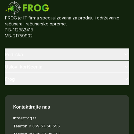
FROG je IT firma specijalizovana za prodaju i održavanje
računara i računarske opreme.
PIB: 112882418
MB: 21759902
Podrška
Uslovi korišćenja
Frog
Kontaktirajte nas
info@frog.rs
Telefon 1:
069 57 50 555