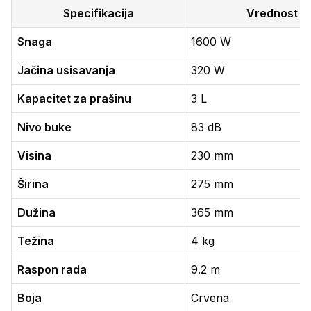
Specifikacija
Vrednost
Snaga
1600 W
Jačina usisavanja
320 W
Kapacitet za prašinu
3 L
Nivo buke
83 dB
Visina
230 mm
Širina
275 mm
Dužina
365 mm
Težina
4 kg
Raspon rada
9.2 m
Boja
Crvena