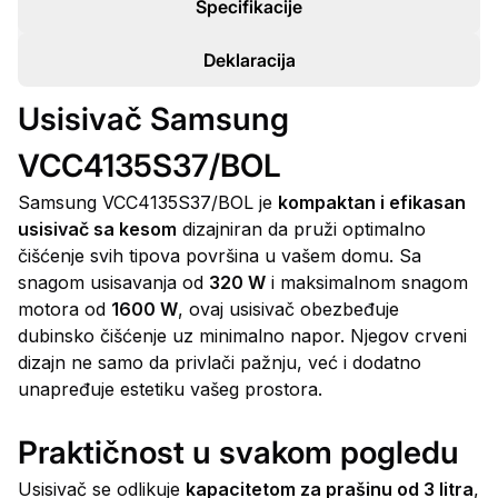
Specifikacije
Deklaracija
Usisivač Samsung
VCC4135S37/BOL
Samsung VCC4135S37/BOL je
kompaktan i efikasan
usisivač sa kesom
dizajniran da pruži optimalno
čišćenje svih tipova površina u vašem domu. Sa
snagom usisavanja od
320 W
i maksimalnom snagom
motora od
1600 W
, ovaj usisivač obezbeđuje
dubinsko čišćenje uz minimalno napor. Njegov crveni
dizajn ne samo da privlači pažnju, već i dodatno
unapređuje estetiku vašeg prostora.
Praktičnost u svakom pogledu
Usisivač se odlikuje
kapacitetom za prašinu od 3 litra
,