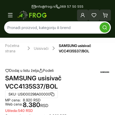
info@frog.rs
069 57 50 555
Početna
SAMSUNG usisivač
Usisivači
strana
VCC4135S37/BOL
Dodaj u listu želja
Podeli
SAMSUNG usisivač
VCC4135S37/BOL
SKU:
USI000298A00000
MP cena:
8.920
RSD
8.380
Web cena:
RSD
Ušteda:
540
RSD