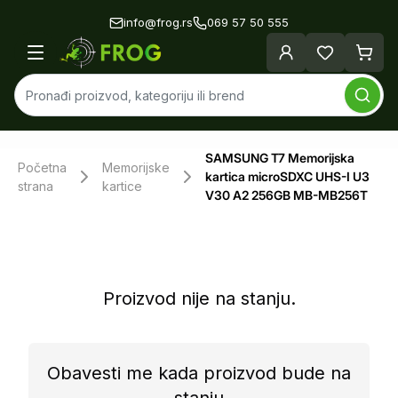
info@frog.rs
069 57 50 555
SAMSUNG T7 Memorijska
Početna
Memorijske
kartica microSDXC UHS-I U3
strana
kartice
V30 A2 256GB MB-MB256T
Proizvod nije na stanju.
Obavesti me kada proizvod bude na