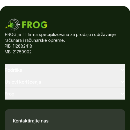
FROG je IT firma specijalizovana za prodaju i održavanje
računara i računarske opreme.
PIB: 112882418
MB: 21759902
Podrška
Uslovi korišćenja
Frog
Kontaktirajte nas