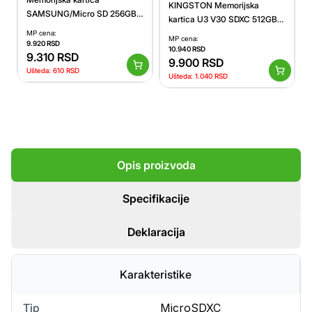
KINGSTON Memorijska
SAMSUNG/Micro SD 256GB
kartica U3 V30 SDXC 512GB
T7/Up to 170MBs
Canvas Select Plus G3 150R
MP cena:
MP cena:
9.920
RSD
SDCS3/512GBSP
10.940
RSD
9.310
RSD
9.900
RSD
Ušteda:
610
RSD
Ušteda:
1.040
RSD
Opis proizvoda
Specifikacije
Deklaracija
Karakteristike
Tip
MicroSDXC