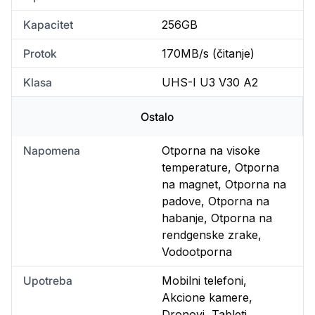
Kapacitet
256GB
Protok
170MB/s (čitanje)
Klasa
UHS-I U3 V30 A2
Ostalo
Napomena
Otporna na visoke
temperature, Otporna
na magnet, Otporna na
padove, Otporna na
habanje, Otporna na
rendgenske zrake,
Vodootporna
Upotreba
Mobilni telefoni,
Akcione kamere,
Dronovi, Tableti,