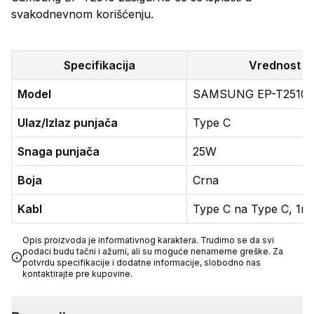
svakodnevnom korišćenju.
Specifikacija
Vrednost
Model
SAMSUNG EP-T2510
Ulaz/Izlaz punjača
Type C
Snaga punjača
25W
Boja
Crna
Kabl
Type C na Type C, 1m
Opis proizvoda je informativnog karaktera. Trudimo se da svi
podaci budu tačni i ažurni, ali su moguće nenamerne greške. Za
potvrdu specifikacije i dodatne informacije, slobodno nas
kontaktirajte pre kupovine.