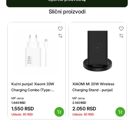
Slični proizvodi
Kućni punjač Xiaomi 33W
XIAOMI Mi 20W Wireless
Charging Combo (Type-
Charging Stand - punjač
A+Type-C) sa kablom
MP cena:
MP cena:
1.640
RSD
2.140
RSD
1.550
RSD
2.050
RSD
Ušteda:
90
RSD
Ušteda:
90
RSD