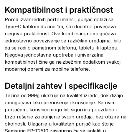
Kompatibilnost i praktičnost
Pored izvanrednih performansi, punjač dolazi sa
Type-C kablom dužine 1m, što dodatno povećava
njegovu praktičnost. Ova kombinacija omogućava
jednostavno povezivanje sa različitim uređajima, bilo
da se radi o pametnom telefonu, tabletu ili laptopu.
Njegova jednostavna upotreba i univerzalna
kompatibilnost čine ga neizbežnim dodatkom svakoj
modernoj opremi za mobilne telefone.
Detaljni zahtev i specifikacije
Težina od 999g ukazuje na kvalitet izrade, dok dizajn
omogućava lako prenošenje i korišćenje. Sa ovim
punjačem, korisnici mogu biti sigurni u pouzdano i
brzo rešenje za punjenje svojih uređaja, bez obzira na
okolnosti. Ulaganje u kvalitetan punjač kao što je
Samsung EP-T2510 zasigurno će se isplatiti u