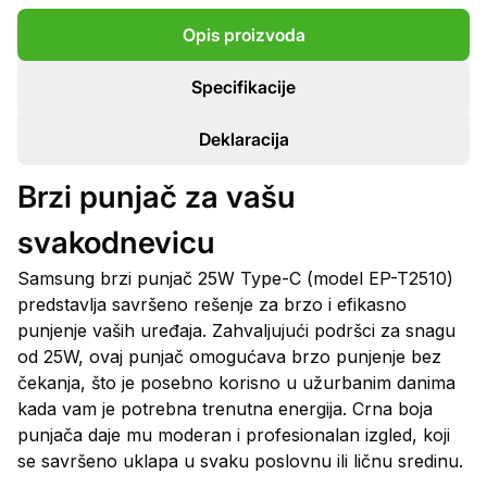
Opis proizvoda
Specifikacije
Deklaracija
Brzi punjač za vašu
svakodnevicu
Samsung brzi punjač 25W Type-C (model EP-T2510)
predstavlja savršeno rešenje za brzo i efikasno
punjenje vaših uređaja. Zahvaljujući podršci za snagu
od 25W, ovaj punjač omogućava brzo punjenje bez
čekanja, što je posebno korisno u užurbanim danima
kada vam je potrebna trenutna energija. Crna boja
punjača daje mu moderan i profesionalan izgled, koji
se savršeno uklapa u svaku poslovnu ili ličnu sredinu.