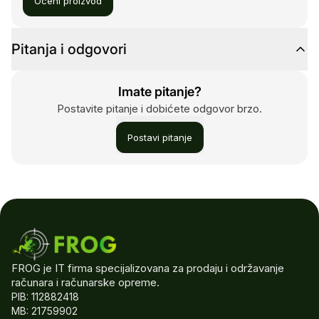
Oceni proizvod
Pitanja i odgovori
Imate pitanje?
Postavite pitanje i dobićete odgovor brzo.
Postavi pitanje
FROG je IT firma specijalizovana za prodaju i održavanje
računara i računarske opreme.
PIB: 112882418
MB: 21759902