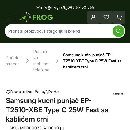
info@frog.rs
069 57 50 555
Punjači
Samsung kućni punjač EP-
Početna
za
T2510-XBE Type C 25W Fast sa
strana
mobilne
kablićem crni
telefone
Dodaj u listu želja
Podeli
Samsung kućni punjač EP-
T2510-XBE Type C 25W Fast sa
kablićem crni
SKU:
MTO000731A00000