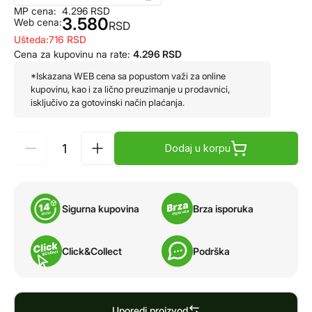
MP cena:
4.296
RSD
3.580
Web cena:
RSD
Ušteda:
716
RSD
Cena za kupovinu na rate:
4.296
RSD
*Iskazana WEB cena sa popustom važi za online
kupovinu, kao i za lično preuzimanje u prodavnici,
isključivo za gotovinski način plaćanja.
Dodaj u korpu
Sigurna kupovina
Brza isporuka
Click&Collect
Podrška
Uporedi proizvod