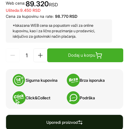
89.320
Web cena:
RSD
Ušteda:
9.450
RSD
Cena za kupovinu na rate:
98.770
RSD
*Iskazana WEB cena sa popustom važi za online
kupovinu, kao i za lično preuzimanje u prodavnici,
isključivo za gotovinski način plaćanja.
Dodaj u korpu
Sigurna kupovina
Brza isporuka
Click&Collect
Podrška
Uporedi proizvod