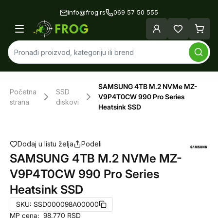
info@frog.rs
069 57 50 555
SAMSUNG 4TB M.2 NVMe MZ-
Početna
SSD
V9P4T0CW 990 Pro Series
strana
diskovi
Heatsink SSD
Dodaj u listu želja
Podeli
SAMSUNG 4TB M.2 NVMe MZ-
V9P4T0CW 990 Pro Series
Heatsink SSD
SKU:
SSD000098A00000
MP cena:
98.770
RSD