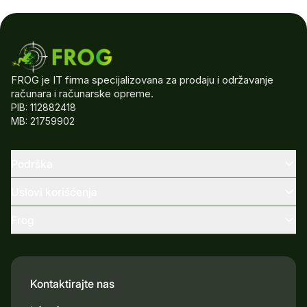
FROG je IT firma specijalizovana za prodaju i održavanje
računara i računarske opreme.
PIB: 112882418
MB: 21759902
Podrška
Uslovi korišćenja
Frog
Kontaktirajte nas