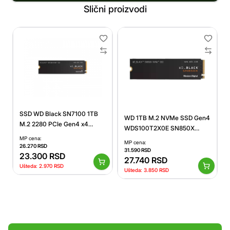
Slični proizvodi
SSD WD Black SN7100 1TB
WD 1TB M.2 NVMe SSD Gen4
M.2 2280 PCIe Gen4 x4
WDS100T2X0E SN850X
NVMe Read/Wri
Black
MP cena:
MP cena:
26.270
RSD
31.590
RSD
23.300
RSD
27.740
RSD
Ušteda:
2.970
RSD
Ušteda:
3.850
RSD