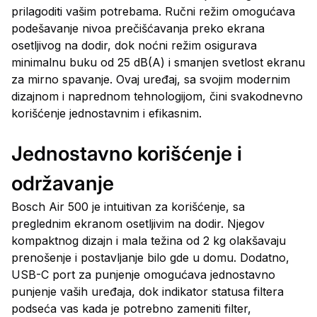
prilagoditi vašim potrebama. Ručni režim omogućava
podešavanje nivoa prečišćavanja preko ekrana
osetljivog na dodir, dok noćni režim osigurava
minimalnu buku od 25 dB(A) i smanjen svetlost ekranu
za mirno spavanje. Ovaj uređaj, sa svojim modernim
dizajnom i naprednom tehnologijom, čini svakodnevno
korišćenje jednostavnim i efikasnim.
Jednostavno korišćenje i
održavanje
Bosch Air 500 je intuitivan za korišćenje, sa
preglednim ekranom osetljivim na dodir. Njegov
kompaktnog dizajn i mala težina od 2 kg olakšavaju
prenošenje i postavljanje bilo gde u domu. Dodatno,
USB-C port za punjenje omogućava jednostavno
punjenje vaših uređaja, dok indikator statusa filtera
podseća vas kada je potrebno zameniti filter,