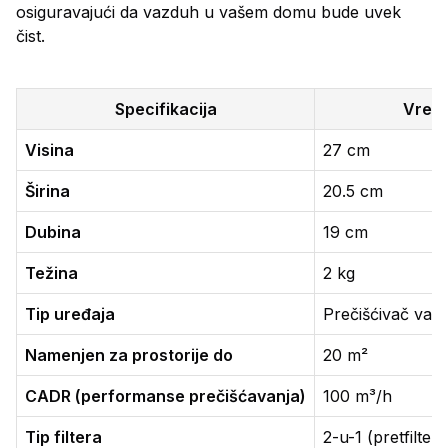
osiguravajući da vazduh u vašem domu bude uvek
čist.
Specifikacija
Vred
Visina
27 cm
Širina
20.5 cm
Dubina
19 cm
Težina
2 kg
Tip uređaja
Prečišćivač vaz
Namenjen za prostorije do
20 m²
CADR (performanse prečišćavanja)
100 m³/h
Tip filtera
2-u-1 (pretfilter