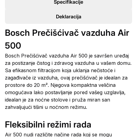
Specifikacije
Deklaracija
Bosch Prečišćivač vazduha Air
500
Bosch Prečišćivač vazduha Air 500 je savršen uređaj
za postizanje čistog i zdravog vazduha u vašem domu.
Sa efikasnom filtracijom koja uklanja nečistoće i
zagađivače iz vazduha, ovaj prečišćivač je idealan za
prostore do 20 m². Njegova kompaktna veličina
omogućava lako postavljanje pored vašeg uzglavlja,
idealan je za noćne stolove i pruža miran san
zahvaljujući tišini u noćnom režimu.
Fleksibilni režimi rada
Air 500 nudi različite načine rada koji se mogu