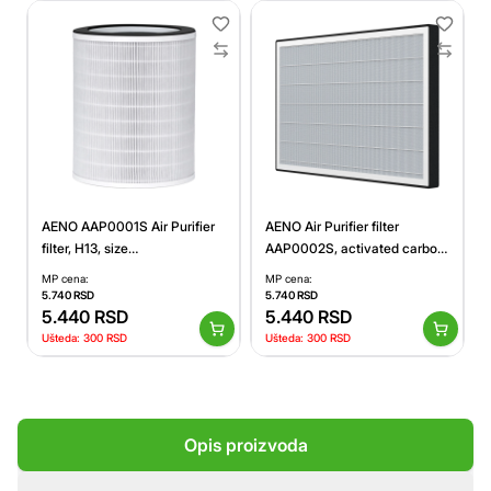
AENO AAP0001S Air Purifier
AENO Air Purifier filter
filter, H13, size
AAP0002S, activated carbon
215*215*256mm, NW 0.8kg,
granules, HEPA, H13,
MP cena:
MP cena:
activated carbon granules
L530*W340*H30mm, NW
5.740
RSD
5.740
RSD
5.440
RSD
0.86Kg, GW 1.09Kg
5.440
RSD
Ušteda:
300
RSD
Ušteda:
300
RSD
Opis proizvoda