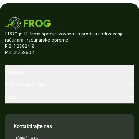
FROG je IT firma specijalizovana za prodaju i održavanje
računara i računarske opreme.
PIB: 112882418
MB: 21759902
Podrška
Uslovi korišćenja
Frog
Kontaktirajte nas
info@frog.rs