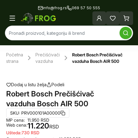
info@frog.rs
069 57 50 555
Početna
Prečišćivači
Robert Bosch Prečišćivač
strana
vazduha
vazduha Bosch AIR 500
Dodaj u listu želja
Podeli
Robert Bosch Prečišćivač
vazduha Bosch AIR 500
SKU:
PRV000101A00000
MP cena:
11.950
RSD
11.220
Web cena:
RSD
Ušteda:
730
RSD