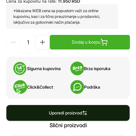
Cena za kupovinu na rate:
11.950
RSD
*Iskazana WEB cena sa popustom važi za online
kupovinu, kao i za lično preuzimanje u prodavnici,
isključivo za gotovinski način plaćanja.
Dodaj u korpu
Sigurna kupovina
Brza isporuka
Click&Collect
Podrška
Uporedi proizvod
Slični proizvodi