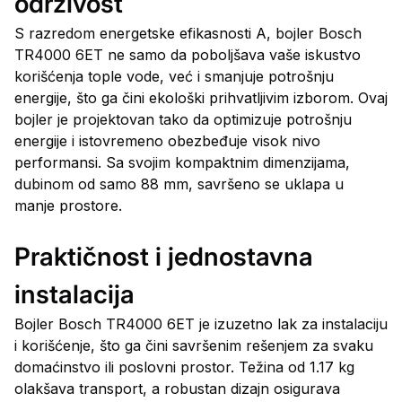
održivost
S razredom energetske efikasnosti A, bojler Bosch
TR4000 6ET ne samo da poboljšava vaše iskustvo
korišćenja tople vode, već i smanjuje potrošnju
energije, što ga čini ekološki prihvatljivim izborom. Ovaj
bojler je projektovan tako da optimizuje potrošnju
energije i istovremeno obezbeđuje visok nivo
performansi. Sa svojim kompaktnim dimenzijama,
dubinom od samo 88 mm, savršeno se uklapa u
manje prostore.
Praktičnost i jednostavna
instalacija
Bojler Bosch TR4000 6ET je izuzetno lak za instalaciju
i korišćenje, što ga čini savršenim rešenjem za svaku
domaćinstvo ili poslovni prostor. Težina od 1.17 kg
olakšava transport, a robustan dizajn osigurava