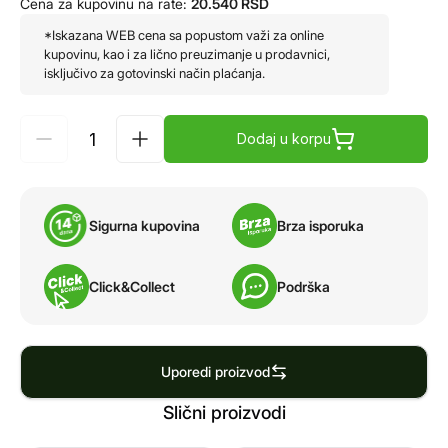
Cena za kupovinu na rate:
20.540
RSD
*Iskazana WEB cena sa popustom važi za online
kupovinu, kao i za lično preuzimanje u prodavnici,
isključivo za gotovinski način plaćanja.
Dodaj u korpu
Sigurna kupovina
Brza isporuka
Click&Collect
Podrška
Uporedi proizvod
Slični proizvodi