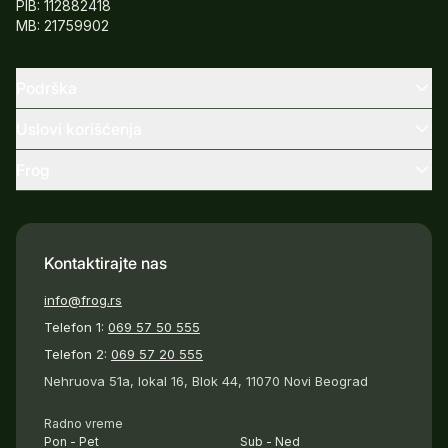
PIB: 112882418
MB: 21759902
Podrška
Uslovi korišćenja
Frog
Kontaktirajte nas
info@frog.rs
Telefon 1:
069 57 50 555
Telefon 2:
069 57 20 555
Nehruova 51a, lokal 16, Blok 44, 11070 Novi Beograd
Radno vreme
Pon - Pet
Sub - Ned