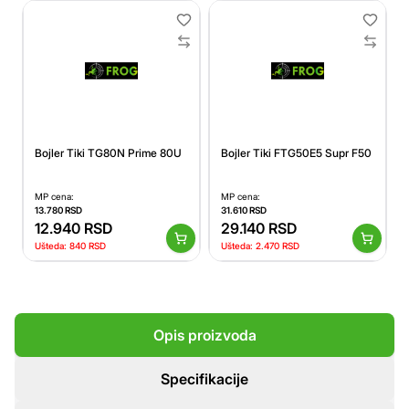
Bojler Tiki TG80N Prime 80U
Bojler Tiki FTG50E5 Supr F50
MP cena:
MP cena:
13.780
RSD
31.610
RSD
12.940
RSD
29.140
RSD
Ušteda:
840
RSD
Ušteda:
2.470
RSD
Opis proizvoda
Specifikacije