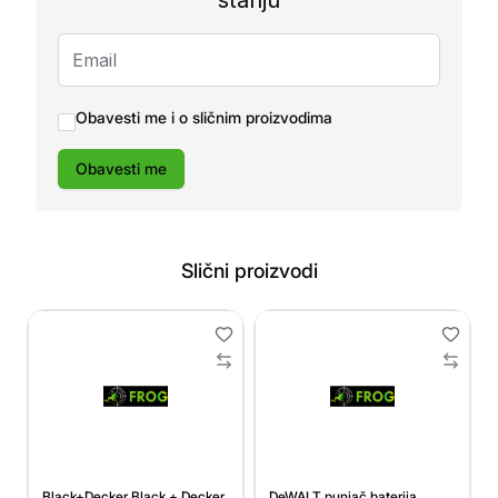
stanju
Obavesti me i o sličnim proizvodima
Obavesti me
Slični proizvodi
Black+Decker Black + Decker
DeWALT punjač baterija