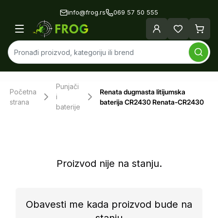
info@frog.rs
069 57 50 555
Punjači
Početna
Renata dugmasta litijumska
i
strana
baterija CR2430 Renata-CR2430
baterije
Proizvod nije na stanju.
Obavesti me kada proizvod bude na