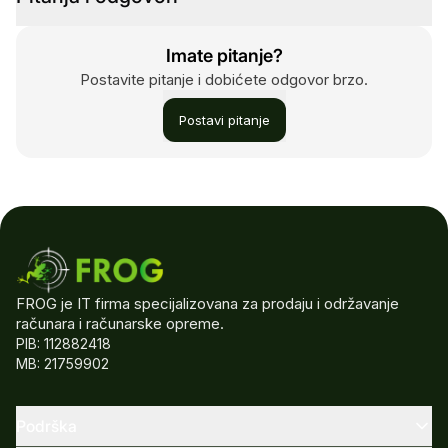
Imate pitanje?
Postavite pitanje i dobićete odgovor brzo.
Postavi pitanje
FROG je IT firma specijalizovana za prodaju i održavanje
računara i računarske opreme.
PIB: 112882418
MB: 21759902
Podrška