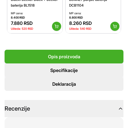
baterija BL1518
DCB1104
MP cena:
MP cena:
8.400
RSD
8.800
RSD
7.880
RSD
8.260
RSD
Ušteda:
520
RSD
Ušteda:
540
RSD
Opis proizvoda
Specifikacije
Deklaracija
Recenzije