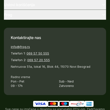
Uslovi korišćenja
Frog
Kontaktirajte nas
info@frog.rs
Telefon 1:
069 57 50 555
Telefon 2:
069 57 20 555
Nehruova 51a, lokal 16, Blok 44, 11070 Novi Beograd
Radno vreme
Pon - Pet
Sub - Ned
09 - 17h
Zatvoreno
Sve cene su izražene u dinarima sa uračunatim PDV-om. Zadržavamo