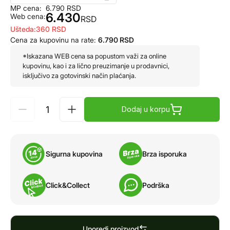
MP cena:
6.790
RSD
6.430
Web cena:
RSD
Ušteda:
360
RSD
Cena za kupovinu na rate:
6.790
RSD
*Iskazana WEB cena sa popustom važi za online
kupovinu, kao i za lično preuzimanje u prodavnici,
isključivo za gotovinski način plaćanja.
Dodaj u korpu
Sigurna kupovina
Brza isporuka
Click&Collect
Podrška
Uporedi proizvod