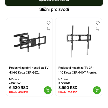
Slični proizvodi
Podesivi zglobni nosač za TV
Podesovi nosač za TV 37 -
43-95 Kettz CER-95Z
140 Kettz CER-140T Premium
Premium 60kg
125kg
MP cena:
MP cena:
7.020
RSD
3.790
RSD
6.530
RSD
3.590
RSD
Ušteda:
490
RSD
Ušteda:
200
RSD