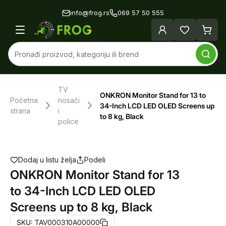
info@frog.rs
069 57 50 555
TV
ONKRON Monitor Stand for 13 to
Početna
nosači
34-Inch LCD LED OLED Screens up
strana
i
to 8 kg, Black
police
Dodaj u listu želja
Podeli
ONKRON Monitor Stand for 13
to 34-Inch LCD LED OLED
Screens up to 8 kg, Black
SKU:
TAV000310A00000