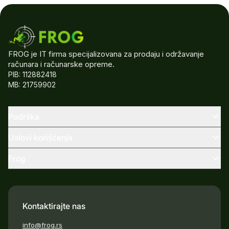
FROG je IT firma specijalizovana za prodaju i održavanje
računara i računarske opreme.
PIB: 112882418
MB: 21759902
Podrška
Uslovi korišćenja
Frog
Kontaktirajte nas
info@frog.rs