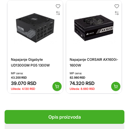
Napajanje Gigabyte
Napajanje CORSAIR AX1600i-
UD1300GM PG5 1300W
1600W
MP cena:
MP cena:
43.200
RSD
82.980
RSD
39.070
RSD
74.320
RSD
Ušteda:
4.130
RSD
Ušteda:
8.660
RSD
Opis proizvoda