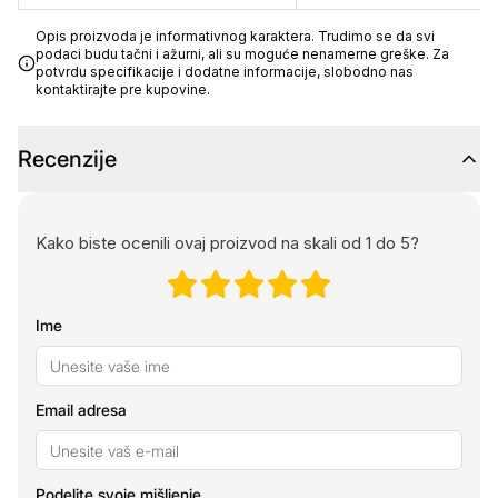
Opis proizvoda je informativnog karaktera. Trudimo se da svi
podaci budu tačni i ažurni, ali su moguće nenamerne greške. Za
potvrdu specifikacije i dodatne informacije, slobodno nas
kontaktirajte pre kupovine.
Recenzije
Kako biste ocenili ovaj proizvod na skali od 1 do 5?
Ime
Email adresa
Podelite svoje mišljenje