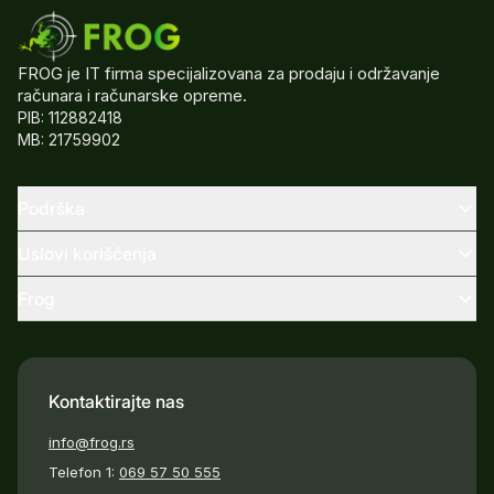
FROG je IT firma specijalizovana za prodaju i održavanje
računara i računarske opreme.
PIB: 112882418
MB: 21759902
Podrška
Uslovi korišćenja
Frog
Kontaktirajte nas
info@frog.rs
Telefon 1:
069 57 50 555