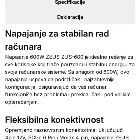
Specifikacije
Deklaracija
Napajanje za stabilan rad
računara
Napajanje 600W ZEUS ZUS-600 je idealno rešenje za
sve korisnike koji traže pouzdanu i stabilnu energiju za
svoje računarske sisteme. Sa snagom od 600W, ovo
napajanje uspeva da podrži čak i najzahtevnije
konfiguracije, osiguravajući da vaš računar
funkcioniše bez problema i prekida, čak i pod velikim
opterećenjem.
Fleksibilna konektivnost
Opremljeno raznovrsnim konektorima, uključujući
4pin 12V, PCI-e 6 Pin i Molex 4 pin, napajanje ZEUS