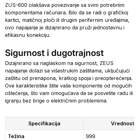
ZUS-600 olakšava povezivanje sa svim potrebnim
komponentama računara. Bilo da se radi o grafičkoj
kartici, matičnoj ploči ili drugim perifernim uređajima,
ovo napajanje je dizajnirano da pruži jednostavnu i
efikasnu konekciju.
Sigurnost i dugotrajnost
Dizajnirano sa naglaskom na sigurnost, ZEUS
napajanje dolazi sa višestrukim zaštitama, uključujući
zaštitu od prenapona, kratkog spoja i preopterećenja.
Ove karakteristike štite vaše komponente od mogućih
oštećenja, što vam omogućava da se posvetite radu ili
igranju bez brige o električnim problemima.
Specifikacija
Vrednost
Težina
999