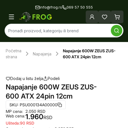
info@frog.rs
069 57 50 555
Početna
Napajanje 600W ZEUS ZUS-
Napajanja
strana
600 ATX 24pin 12cm
Dodaj u listu želja
Podeli
Napajanje 600W ZEUS ZUS-
600 ATX 24pin 12cm
SKU:
PSU000134A00000
MP cena:
2.050
RSD
1.960
Web cena:
RSD
Ušteda:
90
RSD