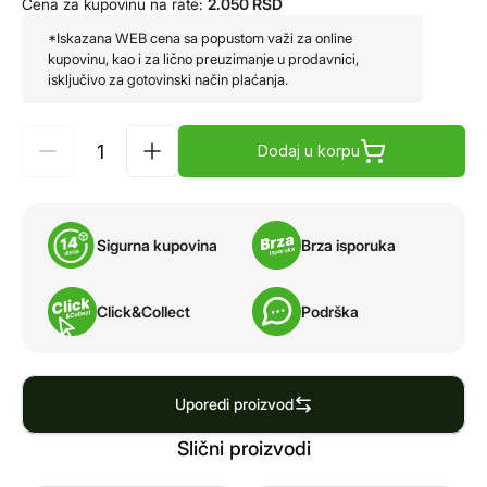
Cena za kupovinu na rate:
2.050
RSD
*Iskazana WEB cena sa popustom važi za online
kupovinu, kao i za lično preuzimanje u prodavnici,
isključivo za gotovinski način plaćanja.
Dodaj u korpu
Sigurna kupovina
Brza isporuka
Click&Collect
Podrška
Uporedi proizvod
Slični proizvodi