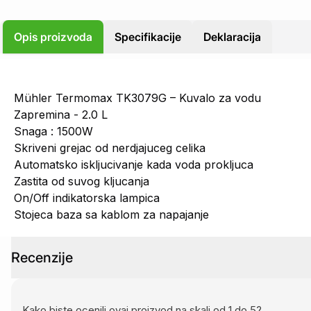
Opis proizvoda
Specifikacije
Deklaracija
Mühler Termomax TK3079G – Kuvalo za vodu
Zapremina - 2.0 L
Snaga : 1500W
Skriveni grejac od nerdjajuceg celika
Automatsko iskljucivanje kada voda prokljuca
Zastita od suvog kljucanja
On/Off indikatorska lampica
Stojeca baza sa kablom za napajanje
Recenzije
Kako biste ocenili ovaj proizvod na skali od 1 do 5?