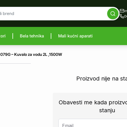
i
0
zori
Bela tehnika
Mali kućni aparati
proizvod
79G – Kuvalo za vodu 2L ,1500W
Proizvod nije na st
Obavesti me kada proizv
stanju