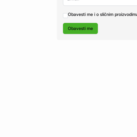
Obavesti me i o sličnim proizvodim
Obavesti me