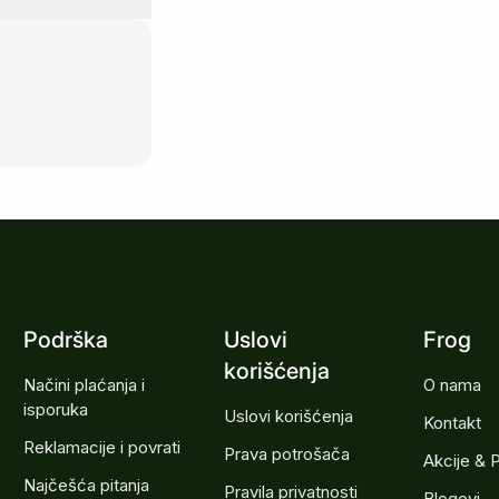
Podrška
Uslovi
Frog
korišćenja
Načini plaćanja i
O nama
isporuka
Uslovi korišćenja
Kontakt
Reklamacije i povrati
Prava potrošača
Akcije & 
Najčešća pitanja
Pravila privatnosti
Blogovi