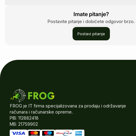
Imate pitanje?
Postavite pitanje i dobićete odgovor brzo.
Postavi pitanje
FROG je IT firma specijalizovana za prodaju i održavanje
računara i računarske opreme.
PIB: 112882418
MB: 21759902