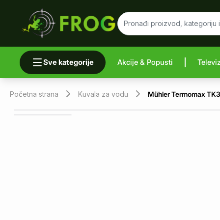
Sve kategorije
Akcije & Popusti
Televi
Uporedi 
Početna strana
Kuvala za vodu
Mühler Termomax TK30