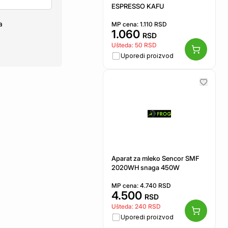
ESPRESSO KAFU
a
MP cena:
1.110
RSD
1.060
RSD
Ušteda:
50
RSD
Uporedi proizvod
Aparat za mleko Sencor SMF
2020WH snaga 450W
MP cena:
4.740
RSD
4.500
RSD
Ušteda:
240
RSD
Uporedi proizvod