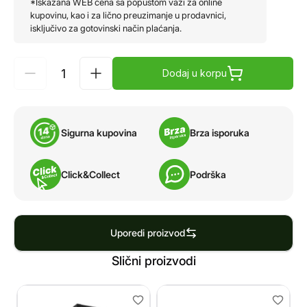
*Iskazana WEB cena sa popustom važi za online
kupovinu, kao i za lično preuzimanje u prodavnici,
isključivo za gotovinski način plaćanja.
Dodaj u korpu
Sigurna kupovina
Brza isporuka
Click&Collect
Podrška
Uporedi proizvod
Slični proizvodi