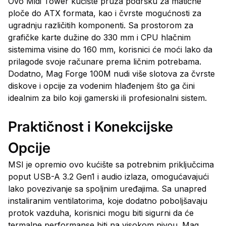
Ovo Midi Tower kućište pruža podršku za matične
ploče do ATX formata, kao i čvrste mogućnosti za
ugradnju različitih komponenti. Sa prostorom za
grafičke karte dužine do 330 mm i CPU hlačnim
sistemima visine do 160 mm, korisnici će moći lako da
prilagode svoje računare prema ličnim potrebama.
Dodatno, Mag Forge 100M nudi više slotova za čvrste
diskove i opcije za vodenim hlađenjem što ga čini
idealnim za bilo koji gamerski ili profesionalni sistem.
Praktičnost i Konekcijske
Opcije
MSI je opremio ovo kućište sa potrebnim priključcima
poput USB-A 3.2 Gen1 i audio izlaza, omogućavajući
lako povezivanje sa spoljnim uređajima. Sa unapred
instaliranim ventilatorima, koje dodatno poboljšavaju
protok vazduha, korisnici mogu biti sigurni da će
termalne performanse biti na visokom nivou. Mag