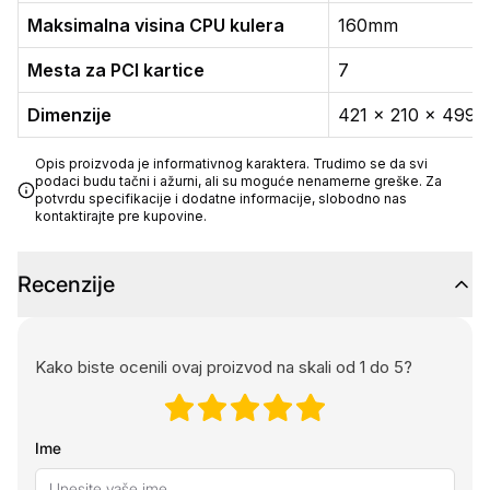
Maksimalna visina CPU kulera
160mm
Mesta za PCI kartice
7
Dimenzije
421 x 210 x 499
Opis proizvoda je informativnog karaktera. Trudimo se da svi
podaci budu tačni i ažurni, ali su moguće nenamerne greške. Za
potvrdu specifikacije i dodatne informacije, slobodno nas
kontaktirajte pre kupovine.
Recenzije
Kako biste ocenili ovaj proizvod na skali od 1 do 5?
Ime