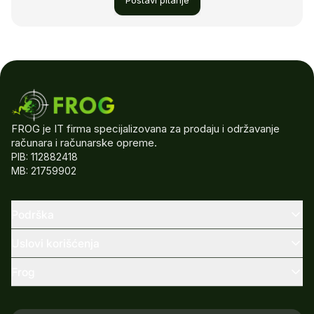
Postavi pitanje
FROG je IT firma specijalizovana za prodaju i održavanje
računara i računarske opreme.
PIB: 112882418
MB: 21759902
Podrška
Uslovi korišćenja
Frog