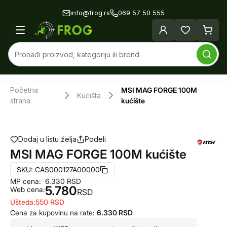
info@frog.rs
069 57 50 555
Početna
MSI MAG FORGE 100M
Kućišta
strana
kućište
Dodaj u listu želja
Podeli
MSI MAG FORGE 100M kućište
SKU:
CAS000127A00000
MP cena:
6.330
RSD
5.780
Web cena:
RSD
Ušteda:
550
RSD
Cena za kupovinu na rate:
6.330
RSD