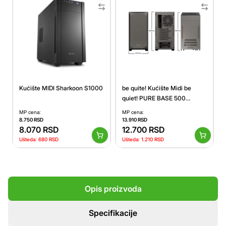
Kućište MIDI Sharkoon S1000
be quite! Kućište Midi be
quiet! PURE BASE 500
mettalic grey Window
MP cena:
MP cena:
8.750
RSD
13.910
RSD
8.070
RSD
12.700
RSD
Ušteda:
680
RSD
Ušteda:
1.210
RSD
Opis proizvoda
Specifikacije