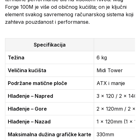
Forge 100M je više od običnog kućišta; on je ključni
element svakog savremenog računarskog sistema koji
zahteva pouzdanost i performanse.
Specifikacija
Težina
6 kg
Veličina kućišta
Midi Tower
Podržane matične ploče
ATX i manje
Hlađenje – Napred
3 x 120 / 2 x 140
Hlađenje – Gore
2 x 120mm / 2 x
Hlađenje – Nazad
1 x 120mm (1 x 12
Maksimalna dužina grafičke karte
330mm