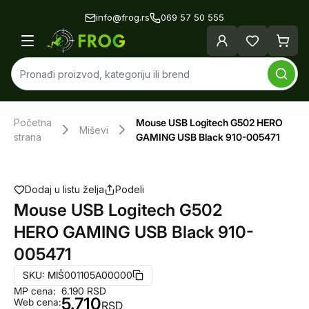
info@frog.rs
069 57 50 555
Početna
Mouse USB Logitech G502 HERO
Miševi
strana
GAMING USB Black 910-005471
Dodaj u listu želja
Podeli
Mouse USB Logitech G502
HERO GAMING USB Black 910-
005471
SKU:
MIŠ001105A00000
MP cena:
6.190
RSD
5.710
Web cena:
RSD