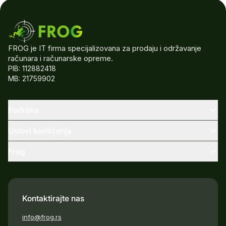
FROG je IT firma specijalizovana za prodaju i održavanje
računara i računarske opreme.
PIB: 112882418
MB: 21759902
Podrška
Uslovi korišćenja
Frog
Kontaktirajte nas
info@frog.rs