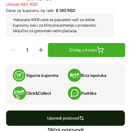
Ušteda:
480
RSD
Cena za kupovinu na rate:
6.190
RSD
*Iskazana WEB cena sa popustom važi za online
kupovinu, kao i za lično preuzimanje u prodavnici,
isključivo za gotovinski način plaćanja.
Dodaj u korpu
Sigurna kupovina
Brza isporuka
Click&Collect
Podrška
Uporedi proizvod
Slični proizvodi