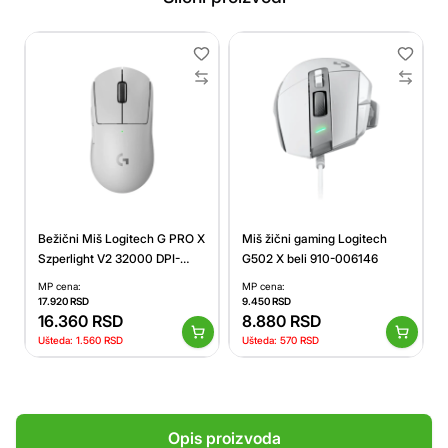
Bežični Miš Logitech G PRO X
Miš žični gaming Logitech
Szperlight V2 32000 DPI-
G502 X beli 910-006146
bela
MP cena:
MP cena:
17.920
RSD
9.450
RSD
16.360
RSD
8.880
RSD
Ušteda:
1.560
RSD
Ušteda:
570
RSD
Opis proizvoda