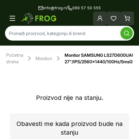
info@frog.rs
069 57 50 555
Početna
Monitor SAMSUNG LS27D600UAUX
Monitori
strana
27"/IPS/2560x1440/100Hz/5msGtG/H
Proizvod nije na stanju.
Obavesti me kada proizvod bude na
stanju