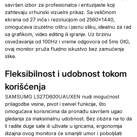
savršen izbor za profesionalce i entuzijaste koji
zahtevaju vrhunski vizuelni prikaz. Sa veličinom
ekrana od 27 inča i rezolucijom od 2560x1440,
omogućava izuzetno oštru i jasnu sliku, idealnu za rad
sa grafikom, video editing ili igranje. Uz brzinu
osvežavanja od 100Hz i vreme odgovora od 5ms GtG,
ovaj monitor pruža fluidno iskustvo bez zamućenja
slike.
Fleksibilnost i udobnost tokom
korišćenja
SAMSUMG LS27D600UAUXEN nudi mogućnost
prilagodbe visine, pivot i swivel funkcije, što
omogućava korisnicima da pronađu savršeni ugao
gledanja za maksimalnu udobnost. Bez obzira na to da
li radite duge sate ili uživate u igricama, ergonomija
dizajna ovog monitora će smanjiti umor i poboljšati