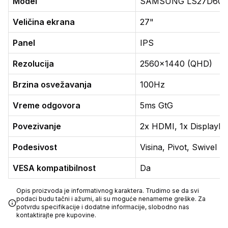
Model
SAMSUNG LS27D60
Veličina ekrana
27"
Panel
IPS
Rezolucija
2560x1440 (QHD)
Brzina osvežavanja
100Hz
Vreme odgovora
5ms GtG
Povezivanje
2x HDMI, 1x DisplayPo
Podesivost
Visina, Pivot, Swivel
VESA kompatibilnost
Da
Opis proizvoda je informativnog karaktera. Trudimo se da svi
podaci budu tačni i ažurni, ali su moguće nenamerne greške. Za
potvrdu specifikacije i dodatne informacije, slobodno nas
kontaktirajte pre kupovine.