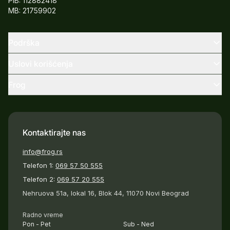
PIB: 112882418
MB: 21759902
Podrška
Uslovi korišćenja
Frog
Kontaktirajte nas
info@frog.rs
Telefon 1:
069 57 50 555
Telefon 2:
069 57 20 555
Nehruova 51a, lokal 16, Blok 44, 11070 Novi Beograd
Radno vreme
Pon - Pet
Sub - Ned