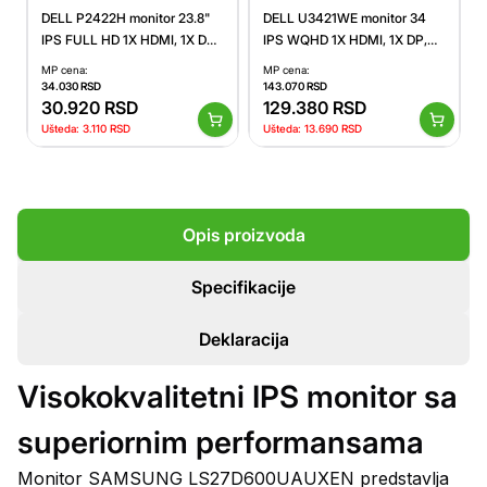
DELL P2422H monitor 23.8"
DELL U3421WE monitor 34
IPS FULL HD 1X HDMI, 1X DP,
IPS WQHD 1X HDMI, 1X DP,
1X USB TYPE C
USB.C (210-AXQL)
MP cena:
MP cena:
34.030
RSD
143.070
RSD
30.920
RSD
129.380
RSD
Ušteda:
3.110
RSD
Ušteda:
13.690
RSD
Opis proizvoda
Specifikacije
Deklaracija
Visokokvalitetni IPS monitor sa
superiornim performansama
Monitor SAMSUNG LS27D600UAUXEN predstavlja