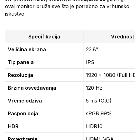
ovaj monitor pruža sve što je potrebno za vrhunsko
iskustvo.
Specifikacija
Vrednost
Veličina ekrana
23.8"
Tip panela
IPS
Rezolucija
1920 × 1080 (Full HD)
Brzina osvežavanja
120 Hz
Vreme odziva
5 ms (GtG)
Raspon boja
sRGB 99%
HDR
HDR10
Povezivanje
HDMI, VGA