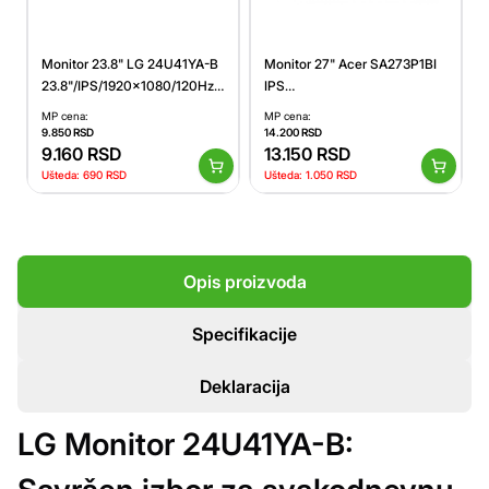
Monitor 23.8" LG 24U41YA-B
Monitor 27" Acer SA273P1BI
23.8"/IPS/1920x1080/120Hz/5ms
IPS
GtG/VGA, HDMI/Adaptive
1920x1080/144Hz/1ms/HDMI/VGA/V
MP cena:
MP cena:
sync/VESA/crna 24U41YA-
9.850
RSD
14.200
RSD
B.AEUQ
9.160
RSD
13.150
RSD
Ušteda:
690
RSD
Ušteda:
1.050
RSD
Opis proizvoda
Specifikacije
Deklaracija
LG Monitor 24U41YA-B: