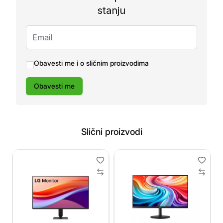
stanju
Obavesti me i o sličnim proizvodima
Obavesti me
Slični proizvodi