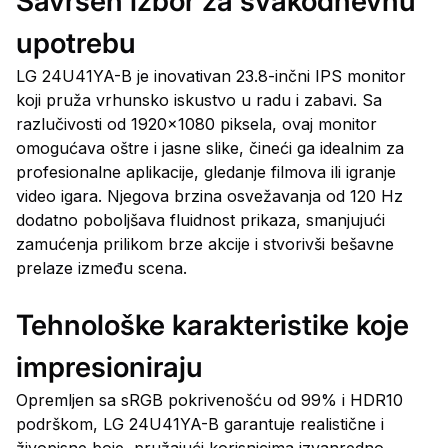
Savršen izbor za svakodnevnu
upotrebu
LG 24U41YA-B je inovativan 23.8-inčni IPS monitor
koji pruža vrhunsko iskustvo u radu i zabavi. Sa
razlučivosti od 1920x1080 piksela, ovaj monitor
omogućava oštre i jasne slike, čineći ga idealnim za
profesionalne aplikacije, gledanje filmova ili igranje
video igara. Njegova brzina osvežavanja od 120 Hz
dodatno poboljšava fluidnost prikaza, smanjujući
zamućenja prilikom brze akcije i stvorivši bešavne
prelaze između scena.
Tehnološke karakteristike koje
impresioniraju
Opremljen sa sRGB pokrivenošću od 99% i HDR10
podrškom, LG 24U41YA-B garantuje realistične i