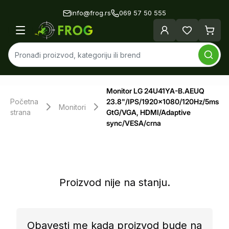
info@frog.rs
069 57 50 555
Monitor LG 24U41YA-B.AEUQ
Početna
23.8"/IPS/1920x1080/120Hz/5ms
Monitori
strana
GtG/VGA, HDMI/Adaptive
sync/VESA/crna
Proizvod nije na stanju.
Obavesti me kada proizvod bude na