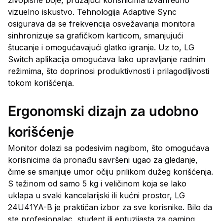
živopisne boje, pružajući korisnicima izvanredno
vizuelno iskustvo. Tehnologija Adaptive Sync
osigurava da se frekvencija osvežavanja monitora
sinhronizuje sa grafičkom karticom, smanjujući
štucanje i omogućavajući glatko igranje. Uz to, LG
Switch aplikacija omogućava lako upravljanje radnim
režimima, što doprinosi produktivnosti i prilagodljivosti
tokom korišćenja.
Ergonomski dizajn za udobno
korišćenje
Monitor dolazi sa podesivim nagibom, što omogućava
korisnicima da pronađu savršeni ugao za gledanje,
čime se smanjuje umor očiju prilikom dužeg korišćenja.
S težinom od samo 5 kg i veličinom koja se lako
uklapa u svaki kancelarijski ili kućni prostor, LG
24U41YA-B je praktičan izbor za sve korisnike. Bilo da
ste profesionalac, student ili entuzijasta za gaming,