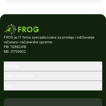
FROG je IT firma specijalizovana za prodaju i održavanje
računara i računarske opreme.
PIB: 112882418
MB: 21759902
Podrška
Uslovi korišćenja
Frog