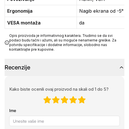
Ergonomija
Nagib ekrana od -5° d
VESA montaža
da
Opis proizvoda je informativnog karaktera. Trudimo se da svi
podaci budu tačni i ažurni, ali su moguće nenamerne greške. Za
potvrdu specifikacije i dodatne informacije, slobodno nas
kontaktirajte pre kupovine.
Recenzije
Kako biste ocenili ovaj proizvod na skali od 1 do 5?
Ime