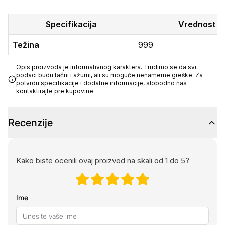
Specifikacija
Vrednost
Težina
999
Opis proizvoda je informativnog karaktera. Trudimo se da svi
podaci budu tačni i ažurni, ali su moguće nenamerne greške. Za
potvrdu specifikacije i dodatne informacije, slobodno nas
kontaktirajte pre kupovine.
Recenzije
Kako biste ocenili ovaj proizvod na skali od 1 do 5?
Ime