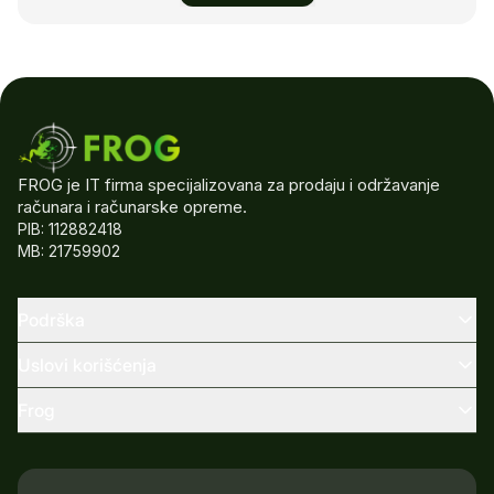
FROG je IT firma specijalizovana za prodaju i održavanje
računara i računarske opreme.
PIB: 112882418
MB: 21759902
Podrška
Uslovi korišćenja
Frog