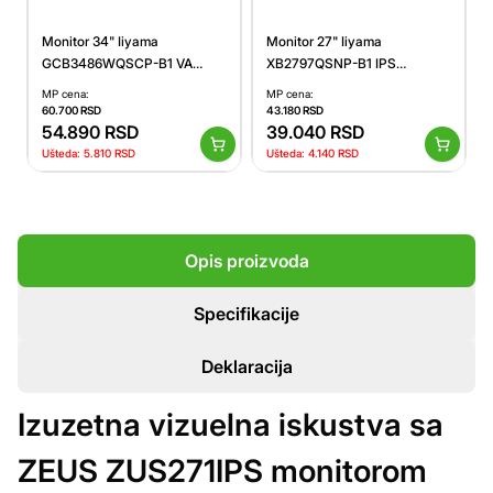
Monitor 34" Iiyama
Monitor 27" Iiyama
GCB3486WQSCP-B1 VA
XB2797QSNP-B1 IPS
3440 x
2560x1440/75Hz/1ms/HDMI/DP/USB
MP cena:
MP cena:
1440/240Hz/0.4ms/HDMI/DP/USB/zvucni
60.700
RSD
43.180
RSD
54.890
RSD
39.040
RSD
Ušteda:
5.810
RSD
Ušteda:
4.140
RSD
Opis proizvoda
Specifikacije
Deklaracija
Izuzetna vizuelna iskustva sa
ZEUS ZUS271IPS monitorom