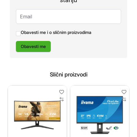
stanju
Obavesti me i o sličnim proizvodima
Obavesti me
Slični proizvodi