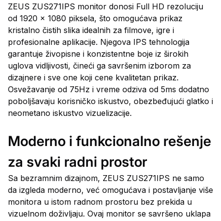
ZEUS ZUS271IPS monitor donosi Full HD rezoluciju
od 1920 x 1080 piksela, što omogućava prikaz
kristalno čistih slika idealnih za filmove, igre i
profesionalne aplikacije. Njegova IPS tehnologija
garantuje živopisne i konzistentne boje iz širokih
uglova vidljivosti, čineći ga savršenim izborom za
dizajnere i sve one koji cene kvalitetan prikaz.
Osvežavanje od 75Hz i vreme odziva od 5ms dodatno
poboljšavaju korisničko iskustvo, obezbeđujući glatko i
neometano iskustvo vizuelizacije.
Moderno i funkcionalno rešenje
za svaki radni prostor
Sa bezramnim dizajnom, ZEUS ZUS271IPS ne samo
da izgleda moderno, već omogućava i postavljanje više
monitora u istom radnom prostoru bez prekida u
vizuelnom doživljaju. Ovaj monitor se savršeno uklapa