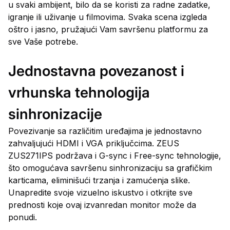
u svaki ambijent, bilo da se koristi za radne zadatke,
igranje ili uživanje u filmovima. Svaka scena izgleda
oštro i jasno, pružajući Vam savršenu platformu za
sve Vaše potrebe.
Jednostavna povezanost i
vrhunska tehnologija
sinhronizacije
Povezivanje sa različitim uređajima je jednostavno
zahvaljujući HDMI i VGA priključcima. ZEUS
ZUS271IPS podržava i G-sync i Free-sync tehnologije,
što omogućava savršenu sinhronizaciju sa grafičkim
karticama, eliminišući trzanja i zamućenja slike.
Unapredite svoje vizuelno iskustvo i otkrijte sve
prednosti koje ovaj izvanredan monitor može da
ponudi.