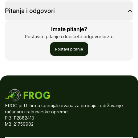
Pitanja i odgovori
Imate pitanje?
Postavite pitanje i dobićete odgovor brzo.
Postavi pitanje
FROG je IT firma specijalizovana za prodaju i održavanje
računara i računarske opreme.
PIB: 112882418
MB: 21759902