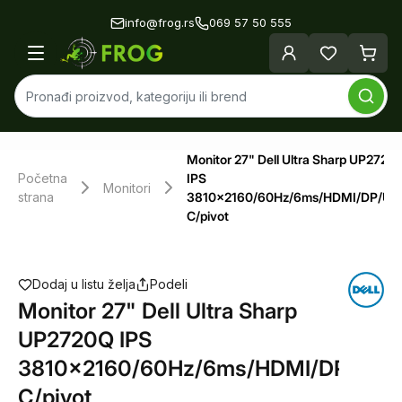
info@frog.rs
069 57 50 555
Monitor 27" Dell Ultra Sharp UP2720
Početna
IPS
Monitori
strana
3810x2160/60Hz/6ms/HDMI/DP/US
C/pivot
Dodaj u listu želja
Podeli
Monitor 27" Dell Ultra Sharp
UP2720Q IPS
3810x2160/60Hz/6ms/HDMI/DP/USB
C/pivot