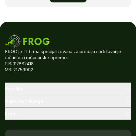
FROG je IT firma specijalizovana za prodaju i održavanje
računara i računarske opreme.
PIB: 112882418
MB: 21759902
Podrška
Uslovi korišćenja
Frog