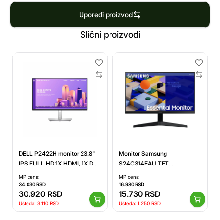
Uporedi proizvod
Slični proizvodi
DELL P2422H monitor 23.8"
Monitor Samsung
IPS FULL HD 1X HDMI, 1X DP,
S24C314EAU TFT
1X USB TYPE C
61cm/24inc (1920x1080) 16:9
MP cena:
MP cena:
5ms IPS HDMI VGA Full HD
34.030
RSD
16.980
RSD
30.920
RSD
Black
15.730
RSD
Ušteda:
3.110
RSD
Ušteda:
1.250
RSD