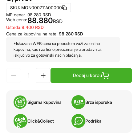
SKU:
MON000711A00000
MP cena:
98.280
RSD
88.880
Web cena:
RSD
Ušteda:
9.400
RSD
Cena za kupovinu na rate:
98.280
RSD
*Iskazana WEB cena sa popustom važi za online
kupovinu, kao i za lično preuzimanje u prodavnici,
isključivo za gotovinski način plaćanja.
Dodaj u korpu
Sigurna kupovina
Brza isporuka
Click&Collect
Podrška