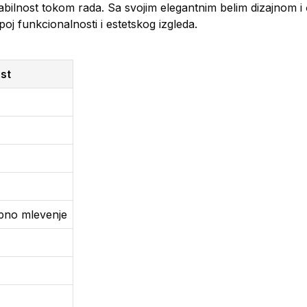
tabilnost tokom rada. Sa svojim elegantnim belim dizajnom i
poj funkcionalnosti i estetskog izgleda.
st
upno mlevenje