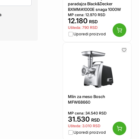
paradajza Black&Decker
BXMMA1000E snaga 1000W
a
MP cena:
12.970
RSD
12.180
RSD
Ušteda:
790
RSD
Uporedi proizvod
Mlin za meso Bosch
MFW68660
MP cena:
34.540
RSD
31.530
RSD
Ušteda:
3.010
RSD
Uporedi proizvod