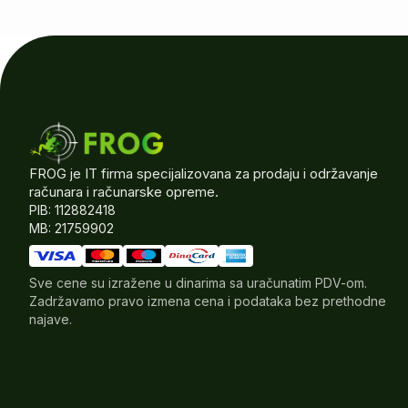
FROG je IT firma specijalizovana za prodaju i održavanje
računara i računarske opreme.
PIB: 112882418
MB: 21759902
Sve cene su izražene u dinarima sa uračunatim PDV-om.
Zadržavamo pravo izmena cena i podataka bez prethodne
najave.