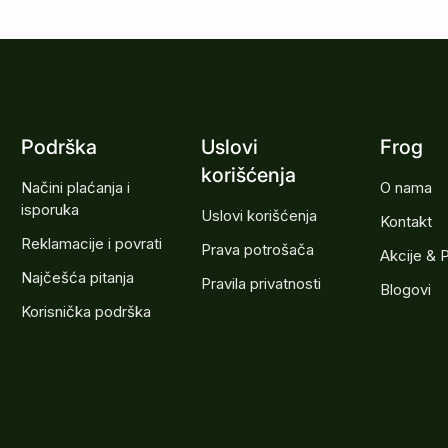
Podrška
Uslovi
Frog
korišćenja
Načini plaćanja i
O nama
isporuka
Uslovi korišćenja
Kontakt
Reklamacije i povrati
Prava potrošača
Akcije & 
Najčešća pitanja
Pravila privatnosti
Blogovi
Korisnička podrška