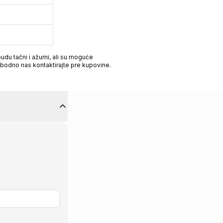
du tačni i ažurni, ali su moguće
obodno nas kontaktirajte pre kupovine.