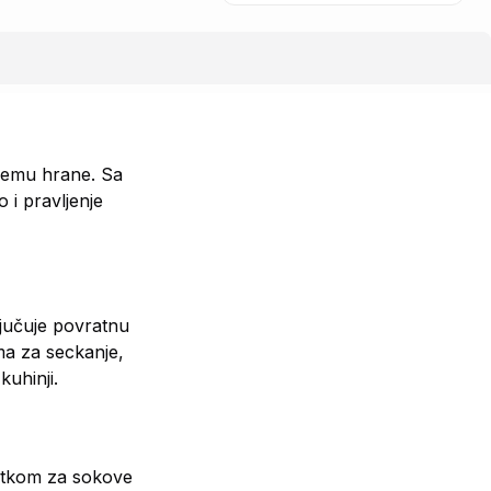
premu hrane. Sa
i pravljenje
ljučuje povratnu
ma za seckanje,
uhinji.
datkom za sokove