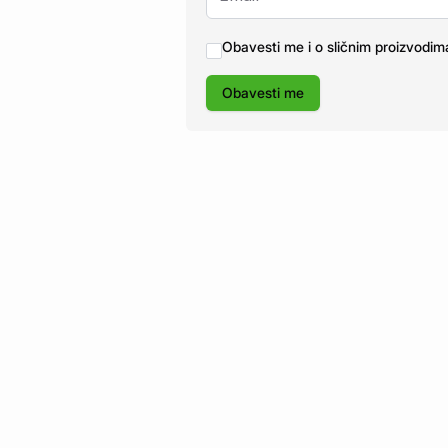
Obavesti me i o sličnim proizvodim
Obavesti me