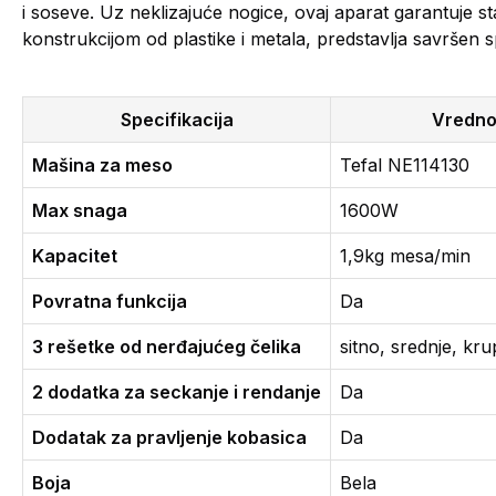
i soseve. Uz neklizajuće nogice, ovaj aparat garantuje s
konstrukcijom od plastike i metala, predstavlja savršen s
Specifikacija
Vredno
Mašina za meso
Tefal NE114130
Max snaga
1600W
Kapacitet
1,9kg mesa/min
Povratna funkcija
Da
3 rešetke od nerđajućeg čelika
sitno, srednje, kr
2 dodatka za seckanje i rendanje
Da
Dodatak za pravljenje kobasica
Da
Boja
Bela