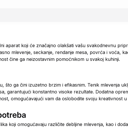
lni aparat koji će značajno olakšati vašu svakodnevnu pri
no mlevenje, seckanje, rendanje mesa, povrća i voća, kao 
nost čine ga neizostavnim pomoćnikom u svakoj kuhinji.
, što ga čini izuzetno brzim i efikasnim. Tenik mlevenja uk
esa, garantujući konstantno visoke rezultate. Dodatna opre
nost, omogućavajući vam da oslobodite svoju kreativnost u k
potreba
ika koji omogućavaju različite debljine mlevenja, kao i do