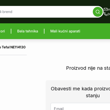
i
0
zori
Bela tehnika
Mali kućni aparati
proizvod
o Tefal NE114130
Proizvod nije na st
Obavesti me kada proizv
stanju