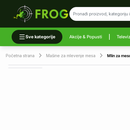
Sve kategorije
Akcije & Popusti
Televi
Uporedi 
Početna strana
Mašine za mlevenje mesa
Mlin za mes