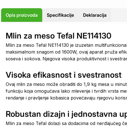
Opis proizvoda
Specifikacije
Deklaracija
Mlin za meso Tefal NE114130
Mlin za meso Tefal NE114130 je izuzetan multifunkciona
maksimalnom snagom od 1600W, ovaj aparat pruža efikas
soseva i sokova. Njegova visoka produktivnost i svestra
Visoka efikasnost i svestranost
Ovaj mlin za meso može obraditi do 1,9 kg mesa u minutu
funkciju koja omogućava lako mlevenje i tvrdih vrsta m
rendanje i pravljenje kobasica povećavaju njegovu koris
Robustan dizajn i jednostavna u
Mlin za meso Tefal dolazi sa dodacima od nerđajućeg čel