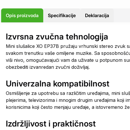
Opis proizvoda
Specifikacije
Deklaracija
Izvrsna zvučna tehnologija
Mini slušalice XO EP37B pružaju vrhunski stereo zvuk 
svakom trenutku vaše omiljene muzike. Sa sposobnošću 
viši nivo, omogućavajući vam da uživate u potpunom surro
obezbediti izvanredan zvučni doživljaj.
Univerzalna kompatibilnost
Osmišljenje za upotrebu sa različitim uređajima, mini 
plejerima, televizorima i mnogim drugim uređajima koji 
korisnicima koji često menjaju uređaje, a istovremeno že
Izdržljivost i praktičnost