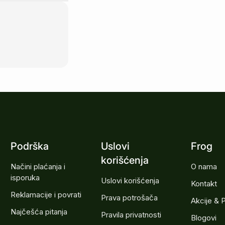
Podrška
Uslovi
Frog
korišćenja
Načini plaćanja i
O nama
isporuka
Uslovi korišćenja
Kontakt
Reklamacije i povrati
Prava potrošača
Akcije & 
Najčešća pitanja
Pravila privatnosti
Blogovi