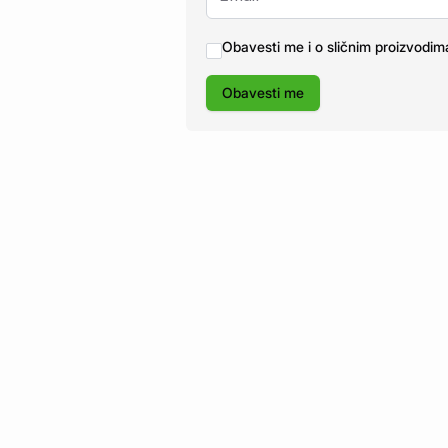
Obavesti me i o sličnim proizvodim
Obavesti me