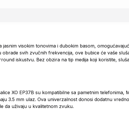
sa jasnim visokim tonovima i dubokim basom, omogućavajući
obrade svih zvučnih frekvencija, ove bubice će vaše sluša
und iskustvu. Bez obzira na tip medija koji koristite, sluša
slušalice XO EP37B su kompatibilne sa pametnim telefonima
imaju 3.5 mm ulaz. Ova univerzalnost donosi dodatnu vrednos
le da uživaju u kvalitetnom zvuku.