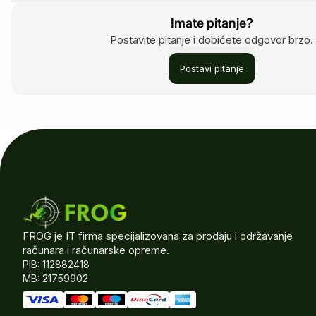
Imate pitanje?
Postavite pitanje i dobićete odgovor brzo.
Postavi pitanje
FROG je IT firma specijalizovana za prodaju i održavanje
računara i računarske opreme.
PIB: 112882418
MB: 21759902