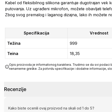
Kabel od fleksibilnog silikona garantuje dugotrajan vek k
putovanja. Uz ugrađeni mikrofon, možete obavljati telefo
Zbog svog premalog i laganog dizajna, lako ih možete n
Specifikacija
Vrednost
Težina
999
Teina
18,35
Opis proizvoda je informativnog karaktera. Trudimo se da svi podaci bu
nenamerne greške. Za potvrdu specifikacije i dodatne informacije, sl
Recenzije
Kako biste ocenili ovaj proizvod na skali od 1 do 5?