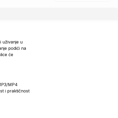
 uživanje u
nje podići na
lice će
, MP3/MP4
t i praktičnost