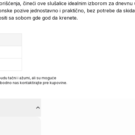
orišćenja, čineći ove slušalice idealnim izborom za dnevnu 
nske pozive jednostavno i praktično, bez potrebe da skidat
ositi sa sobom gde god da krenete.
du tačni i ažurni, ali su moguće
obodno nas kontaktirajte pre kupovine.