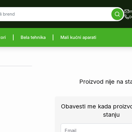
i
0
zori
Bela tehnika
Mali kućni aparati
proizvod
Proizvod nije na st
Obavesti me kada proizv
stanju