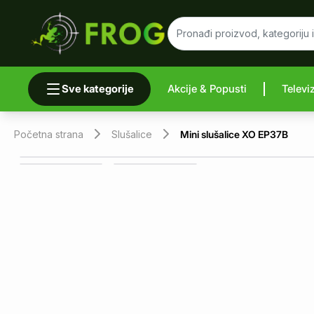
Sve kategorije
Akcije & Popusti
Televi
Uporedi 
Početna strana
Slušalice
Mini slušalice XO EP37B