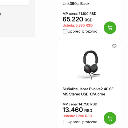
Link390a, Black
a
MP cena:
71.100
RSD
65.220
RSD
Ušteda:
5.880
RSD
Uporedi proizvod
Slušalice Jabra Evolve2 40 SE
MS Stereo USB-C/A crne
MP cena:
14.750
RSD
13.460
RSD
Ušteda:
1.290
RSD
Uporedi proizvod